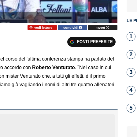
LE P
vedi letture
condividi
tweet
1
FONTI PREFERITE
2
nel corso dell'ultima conferenza stampa ha parlato del
ato accordo con
Roberto Venturato
. "Nel caso in cui
3
mister Venturato che, a tutti gli effetti, è il primo
mo già vagliando i nomi di altri tre-quattro allenatori
4
5