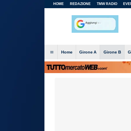
HOME
REDAZIONE
TMW RADIO
EVEN
Home
Girone A
Girone B
G