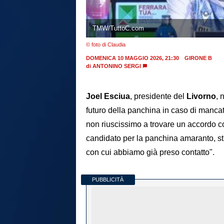
TMW/TuttoC.com
© foto di Claudia
DOMENICA 10 MAGGIO 2026, 21:30
GIRONE B
di
ANTONINO SERGI
Joel Esciua
, presidente del
Livorno
, 
futuro della panchina in caso di manc
non riuscissimo a trovare un accordo con 
candidato per la panchina amaranto, stia
con cui abbiamo già preso contatto".
PUBBLICITÀ