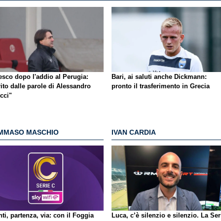
esco dopo l'addio al Perugia:
Bari, ai saluti anche Dickmann:
ito dalle parole di Alessandro
pronto il trasferimento in Grecia
cci"
MMASO MASCHIO
IVAN CARDIA
ti, partenza, via: con il Foggia
Luca, c’è silenzio e silenzio. La Ser