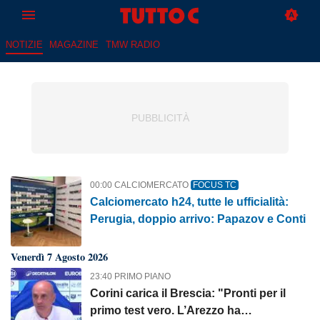
NOTIZIE
MAGAZINE
TMW RADIO
Tutto C: sito di informazione sull
00:00 CALCIOMERCATO
FOCUS TC
Calciomercato h24, tutte le ufficialità:
Perugia, doppio arrivo: Papazov e Conti
Venerdì 7 Agosto 2026
23:40 PRIMO PIANO
Corini carica il Brescia: "Pronti per il
primo test vero. L’Arezzo ha