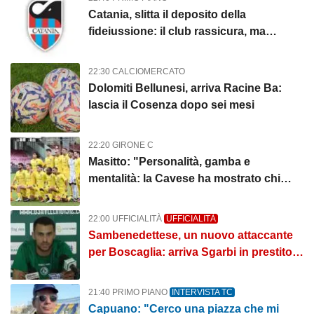
Catania, slitta il deposito della
fideiussione: il club rassicura, ma
incombe la scadenza del 10 agosto
22:30 CALCIOMERCATO
Dolomiti Bellunesi, arriva Racine Ba:
lascia il Cosenza dopo sei mesi
22:20 GIRONE C
Masitto: "Personalità, gamba e
mentalità: la Cavese ha mostrato chi
vuole diventare"
22:00 UFFICIALITÀ
UFFICIALITÀ
Sambenedettese, un nuovo attaccante
per Boscaglia: arriva Sgarbi in prestito
dal Napoli
21:40 PRIMO PIANO
INTERVISTA TC
Capuano: "Cerco una piazza che mi