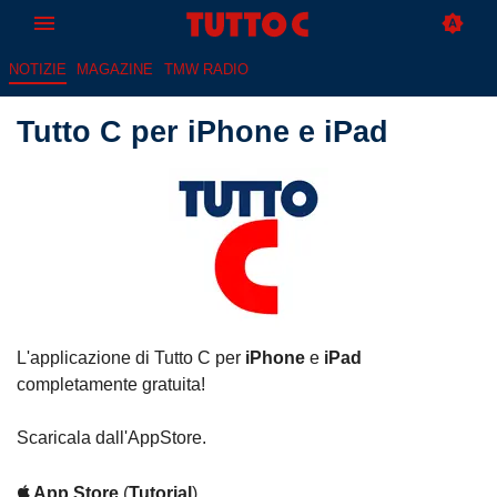
NOTIZIE
MAGAZINE
TMW RADIO
Tutto C per iPhone e iPad
L'applicazione di Tutto C per
iPhone
e
iPad
completamente gratuita!
Scaricala dall'AppStore.
App Store
(
Tutorial
)