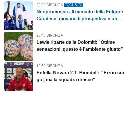
23:00 GIRONE A
FOCUS TC
Neopromosse - Il mercato della Folgore
Caratese: giovani di prospettiva e un po'
di esperienza per ben figurare
20:45 GIRONE A
Lewis riparte dalla Dolomiti: "Ottime
sensazioni, questo è l'ambiente giusto"
19:50 GIRONE A
Entella-Novara 2-1. Birindelli: "Errori sui
gol, ma la squadra cresce"