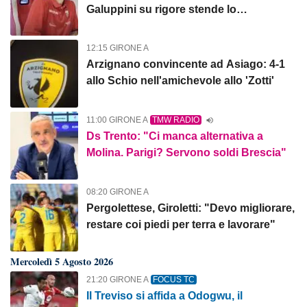
Galuppini su rigore stende lo
Scanzorosciate
12:15 GIRONE A
Arzignano convincente ad Asiago: 4-1
allo Schio nell'amichevole allo 'Zotti'
11:00 GIRONE A
TMW RADIO
Ds Trento: "Ci manca alternativa a
Molina. Parigi? Servono soldi Brescia"
08:20 GIRONE A
Pergolettese, Giroletti: "Devo migliorare,
restare coi piedi per terra e lavorare"
Mercoledì 5 Agosto 2026
21:20 GIRONE A
FOCUS TC
Il Treviso si affida a Odogwu, il