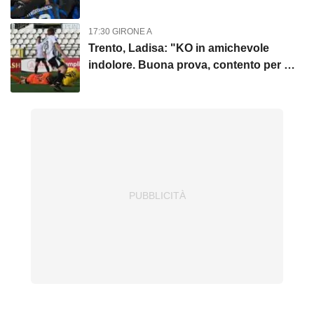
17:30 GIRONE A
Trento, Ladisa: "KO in amichevole
indolore. Buona prova, contento per me
e per la squadra"