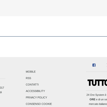
MOBILE
RSS
CONTATTI
2017
ACCESSIBILITY
di
24 Ore System
è 
PRIVACY POLICY
ORE
e di un se
mercato italiano
CONSENSO COOKIE