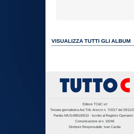
VISUALIZZA TUTTI GLI ALBUM
Editore TC&C srl
Testata giornalistica Aut.Trib. Arezzo n. 7/2017 del 29/11/
Partita IVA 01488100510 -
Iscritto al Registro Operatori 
Comunicazione al n. 18246
Direttore Responsabile: Ivan Cardia