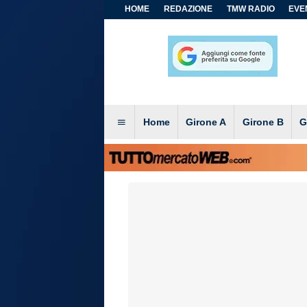
HOME
REDAZIONE
TMW RADIO
EVEN
Home
Girone A
Girone B
G