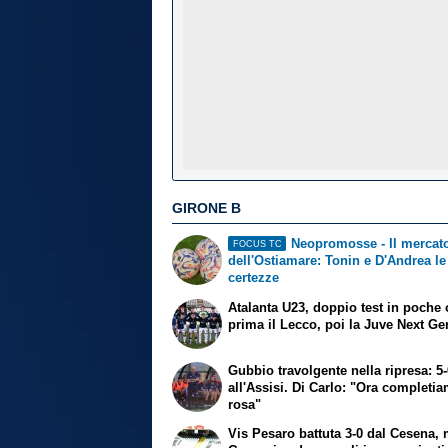
GIRONE B
Neopromosse - Il mercat
FOCUS TC
dell'Ostiamare: Tonin e D'Andrea le
certezze
Atalanta U23, doppio test in poche 
prima il Lecco, poi la Juve Next Ge
Gubbio travolgente nella ripresa: 5
all'Assisi. Di Carlo: "Ora completi
rosa"
Vis Pesaro battuta 3-0 dal Cesena,