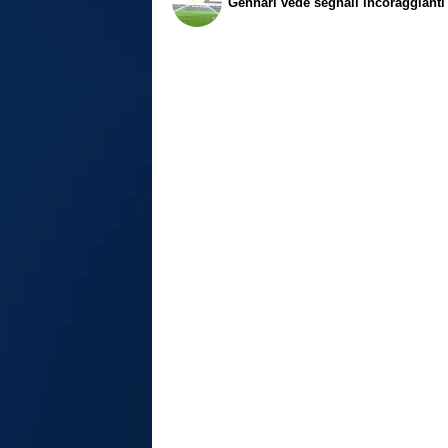
Gennari vede segnali incoraggianti