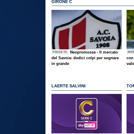
GIRONE C
Neopromosse - Il mercato
FOCUS TC
INT
del Savoia: dodici colpi per sognare
con 
in grande
val
LAERTE SALVINI
TO