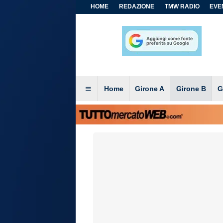
HOME
REDAZIONE
TMW RADIO
EVEN
Home
Girone A
Girone B
G