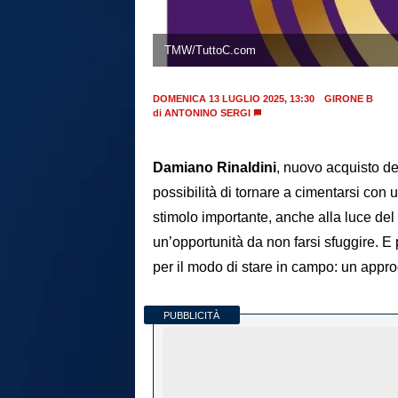
TMW/TuttoC.com
DOMENICA 13 LUGLIO 2025, 13:30
GIRONE B
di
ANTONINO SERGI
Damiano Rinaldini
, nuovo acquisto d
possibilità di tornare a cimentarsi con
stimolo importante, anche alla luce del
un’opportunità da non farsi sfuggire. E 
per il modo di stare in campo: un appro
PUBBLICITÀ