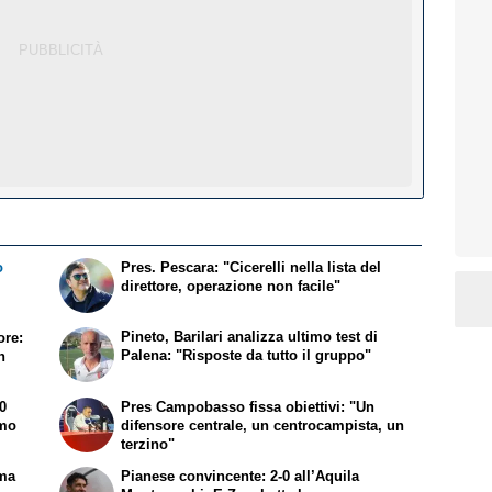
o
Pres. Pescara: "Cicerelli nella lista del
direttore, operazione non facile"
Pineto, Barilari analizza ultimo test di
ore:
Palena: "Risposte da tutto il gruppo"
n
-0
Pres Campobasso fissa obiettivi: "Un
amo
difensore centrale, un centrocampista, un
terzino"
 ma
Pianese convincente: 2-0 all’Aquila