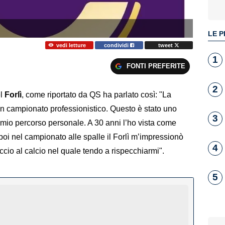
LE P
vedi letture
condividi
tweet
1
FONTI PREFERITE
2
el
Forlì
, come riportato da QS ha parlato così: "La
 un campionato professionistico. Questo è stato uno
3
 mio percorso personale. A 30 anni l’ho vista come
poi nel campionato alle spalle il Forlì m’impressionò
4
ccio al calcio nel quale tendo a rispecchiarmi".
5