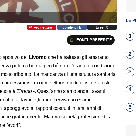
LE P
vedi letture
condividi
tweet
1
FONTI PREFERITE
2
o sportivo del
Livorno
che ha salutato gli amaranto
to senza polemiche ma perché non c’erano le condizioni
3
olto tribolato. La mancanza di una struttura sanitaria
 professionisti in ogni settore: medici, fisioterapisti,
4
detto a
Il Tirreno
-. Quest’anno siamo andati avanti
sonali e ai favori. Quando serviva un esame
5
i appoggiavo ai rapporti costruiti in tanti anni di
nche gratuitamente. Ma una società professionistica
e favori".