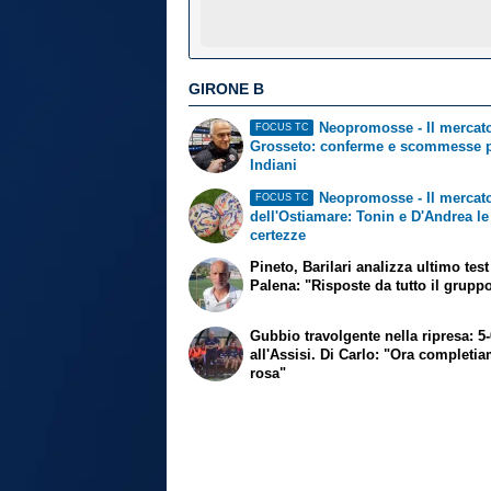
GIRONE B
Neopromosse - Il mercato
FOCUS TC
Grosseto: conferme e scommesse 
Indiani
Neopromosse - Il mercat
FOCUS TC
dell'Ostiamare: Tonin e D'Andrea le
certezze
Pineto, Barilari analizza ultimo test
Palena: "Risposte da tutto il grupp
Gubbio travolgente nella ripresa: 5
all'Assisi. Di Carlo: "Ora completi
rosa"