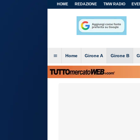
HOME
REDAZIONE
TMW RADIO
EVEN
Home
Girone A
Girone B
G