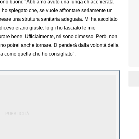
ngono buoni: "Abbiamo avuto una lunga chiacchierata
i ho spiegato che, se vuole affrontare seriamente un
eare una struttura sanitaria adeguata. Mi ha ascoltato
icevo erano giuste. Io gli ho lasciato le mie
vorare bene. Ufficialmente, mi sono dimesso. Però, non
orno potrei anche tornare. Dipenderà dalla volontà della
ura come quella che ho consigliato".