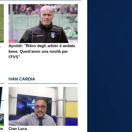
.
Ayroldi: "Ritiro degli arbitri è andato
bene. Quest'anno una novità per
l'FVS"
IVAN CARDIA
ie
Ciao Luca