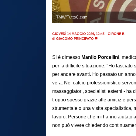
TMW/TuttoC.com
GIOVEDÌ 14 MAGGIO 2026, 12:45
GIRONE B
di
GIACOMO PRINCIPATO
Si è dimesso
Manlio Porcellini
, medic
per la difficile situazione: "Ho lascia
per andare avanti. Ho passato un anno m
vera. Nel calcio professionistico servono
massaggiatori, specialisti esterni - ha 
troppo spesso grazie alle amicizie per
strumentale o una visita specialistica, m
lavoro. Persone che mi hanno aiutato a
non può vivere chiedendo continuament