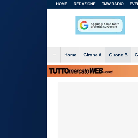
HOME
REDAZIONE
TMW RADIO
EVEN
Home
Girone A
Girone B
G