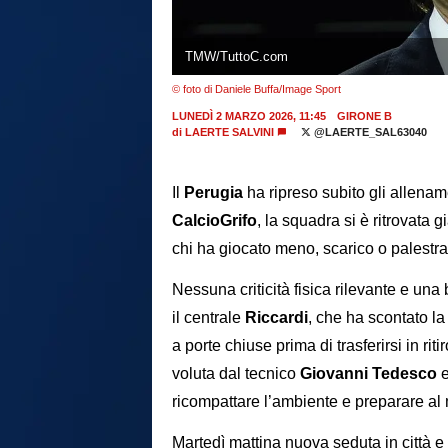
TMW/TuttoC.com
© foto di Daniele Buffa/Image Sport
LUNEDÌ 2 MARZO 2026, 11:45
GIRONE B
di
LAERTE SALVINI
@LAERTE_SAL63040
Il
Perugia
ha ripreso subito gli allename
CalcioGrifo
, la squadra si è ritrovata 
chi ha giocato meno, scarico o palestra p
Nessuna criticità fisica rilevante e una
il centrale
Riccardi
, che ha scontato la
a porte chiuse prima di trasferirsi in rit
voluta dal tecnico
Giovanni Tedesco
e
ricompattare l’ambiente e preparare al
Martedì mattina nuova seduta in città e