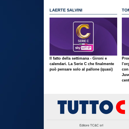
LAERTE SALVINI
TO
Il fatto della settimana - Gironi e
Pron
calendari. La Serie C che finalmente
l'or
può pensare solo al pallone (quasi)
con
Juve
cent
Editore TC&C srl