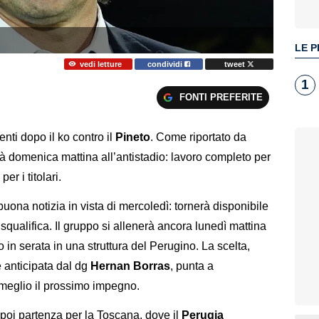
LE P
vedi letture
condividi
tweet
1
FONTI PREFERITE
nti dopo il ko contro il
Pineto
. Come riportato da
già domenica mattina all’antistadio: lavoro completo per
er i titolari.
 buona notizia in vista di mercoledì: tornerà disponibile
 squalifica. Il gruppo si allenerà ancora lunedì mattina
iro in serata in una struttura del Perugino. La scelta,
 anticipata dal dg
Hernan Borras
, punta a
 meglio il prossimo impegno.
 poi partenza per la Toscana, dove il
Perugia