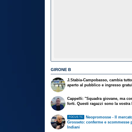
GIRONE B
J.Stabia-Campobasso, cambia tutto:
aperto al pubblico e ingresso gratu
Cappelli: "Squadra giovane, ma con
forti. Questi ragazzi sono la vostra 
Neopromosse - Il mercato
FOCUS TC
Grosseto: conferme e scommesse 
Indiani