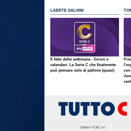
LAERTE SALVINI
TO
Il fatto della settimana - Gironi e
Pron
calendari. La Serie C che finalmente
l'or
può pensare solo al pallone (quasi)
con
Juve
cent
Editore TC&C srl