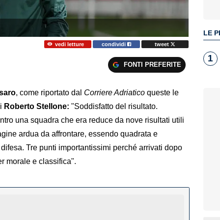
LE P
vedi letture
condividi
tweet
1
FONTI PREFERITE
saro
, come riportato dal
Corriere Adriatico
queste le
ni
Roberto Stellone:
"Soddisfatto del risultato.
ntro una squadra che era reduce da nove risultati utili
agine ardua da affrontare, essendo quadrata e
difesa. Tre punti importantissimi perché arrivati dopo
er morale e classifica".