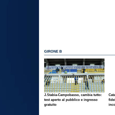
GIRONE B
J.Stabia-Campobasso, cambia tutto:
Cata
test aperto al pubblico e ingresso
fide
gratuito
inc