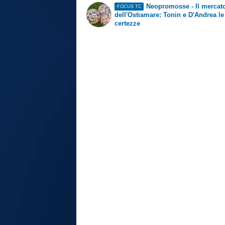
Neopromosse - Il mercat
FOCUS TC
dell'Ostiamare: Tonin e D'Andrea le
certezze