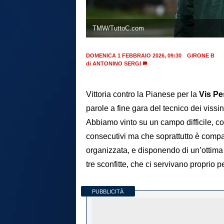
TMW/TuttoC.com
DOMENICA 1 FEBBRAIO 2026, 09:30
GIRONE B
di
ANTONINO SERGI
Vittoria contro la Pianese per la
Vis Pe
parole a fine gara del tecnico dei vissi
Abbiamo vinto su un campo difficile, co
consecutivi ma che soprattutto è comp
organizzata, e disponendo di un’ottima 
tre sconfitte, che ci servivano proprio p
PUBBLICITÀ