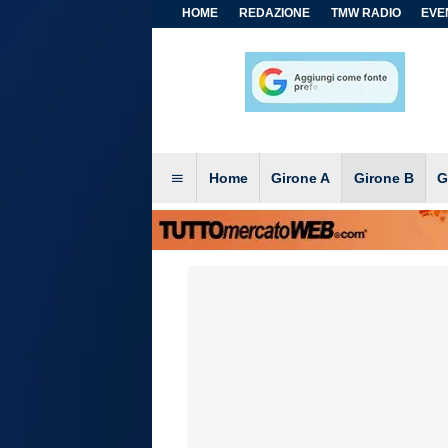
HOME
REDAZIONE
TMW RADIO
EVEN
Home
Girone A
Girone B
G