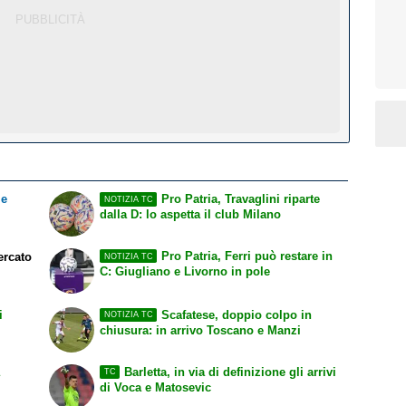
le
Pro Patria, Travaglini riparte
NOTIZIA TC
dalla D: lo aspetta il club Milano
Pro Patria, Ferri può restare in
ercato
NOTIZIA TC
C: Giugliano e Livorno in pole
e
i
Scafatese, doppio colpo in
NOTIZIA TC
chiusura: in arrivo Toscano e Manzi
Barletta, in via di definizione gli arrivi
TC
di Voca e Matosevic