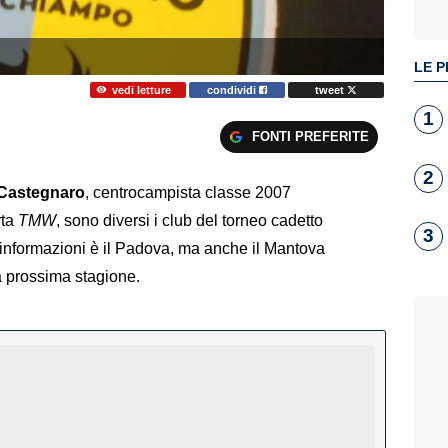
LE P
vedi letture
condividi
tweet
1
FONTI PREFERITE
2
 Castegnaro
, centrocampista classe 2007
rta
TMW
, sono diversi i club del torneo cadetto
3
re informazioni è il Padova, ma anche il Mantova
la prossima stagione.