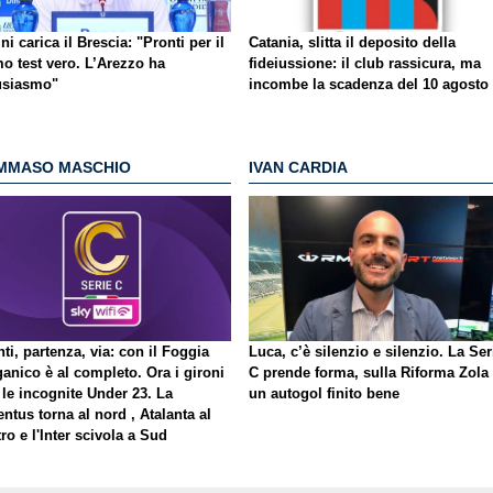
ni carica il Brescia: "Pronti per il
Catania, slitta il deposito della
o test vero. L’Arezzo ha
fideiussione: il club rassicura, ma
usiasmo"
incombe la scadenza del 10 agosto
MMASO MASCHIO
IVAN CARDIA
ti, partenza, via: con il Foggia
Luca, c’è silenzio e silenzio. La Ser
ganico è al completo. Ora i gironi
C prende forma, sulla Riforma Zola
 le incognite Under 23. La
un autogol finito bene
ntus torna al nord , Atalanta al
ro e l'Inter scivola a Sud