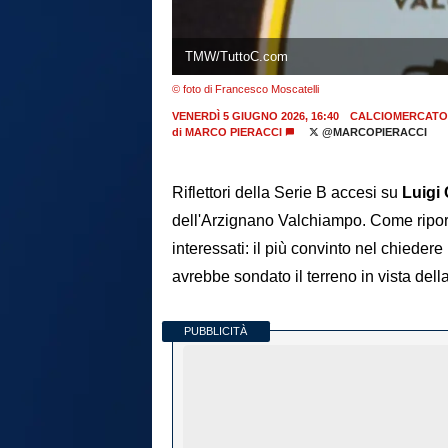
TMW/TuttoC.com
© foto di Francesco Moscatelli
VENERDÌ 5 GIUGNO 2026, 16:40
CALCIOMERCATO
di
MARCO PIERACCI
@MARCOPIERACCI
Riflettori della Serie B accesi su
Luigi
dell'Arzignano Valchiampo. Come ripo
interessati: il più convinto nel chiede
avrebbe sondato il terreno in vista del
PUBBLICITÀ