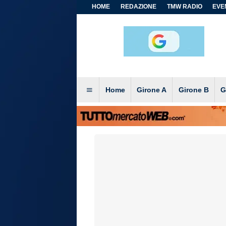
HOME
REDAZIONE
TMW RADIO
EVEN
Home
Girone A
Girone B
G