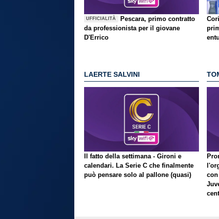
Pescara, primo contratto
Cori
UFFICIALITÀ
da professionista per il giovane
prim
D'Errico
ent
LAERTE SALVINI
TO
Il fatto della settimana - Gironi e
Pron
calendari. La Serie C che finalmente
l'or
può pensare solo al pallone (quasi)
con
Juve
cent