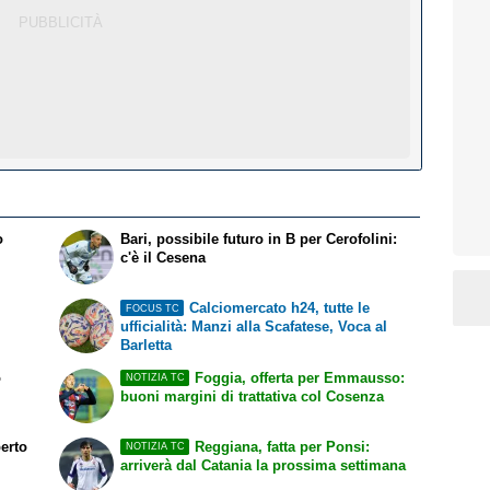
o
Bari, possibile futuro in B per Cerofolini:
c'è il Cesena
u
Calciomercato h24, tutte le
FOCUS TC
ufficialità: Manzi alla Scafatese, Voca al
Barletta
o
Foggia, offerta per Emmausso:
NOTIZIA TC
buoni margini di trattativa col Cosenza
perto
Reggiana, fatta per Ponsi:
NOTIZIA TC
arriverà dal Catania la prossima settimana