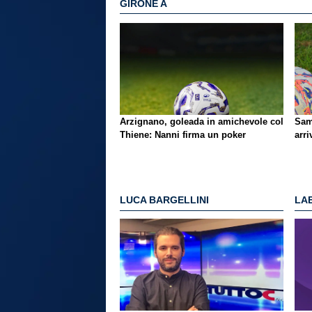
GIRONE A
Arzignano, goleada in amichevole col
Sam
Thiene: Nanni firma un poker
arri
LUCA BARGELLINI
LAE