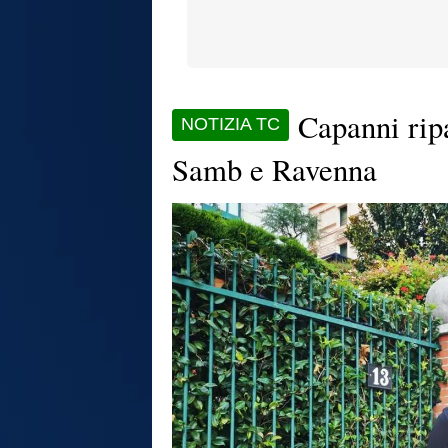
Capanni ripa
NOTIZIA TC
Samb e Ravenna