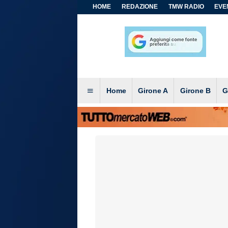
HOME
REDAZIONE
TMW RADIO
EVEN
Home
Girone A
Girone B
G