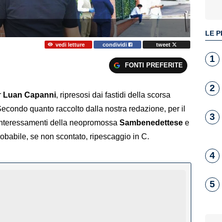
LE P
vedi letture
condividi
tweet
1
FONTI PREFERITE
2
r
Luan Capanni
, ripresosi dai fastidi della scorsa
 Secondo quanto raccolto dalla nostra redazione, per il
3
li interessamenti della neopromossa
Sambenedettese
e
obabile, se non scontato, ripescaggio in C.
4
5