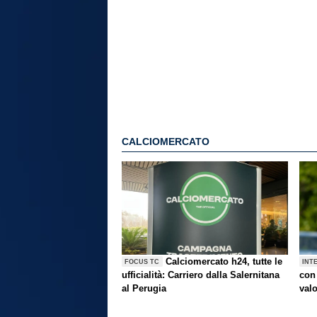
CALCIOMERCATO
Calciomercato h24, tutte le
FOCUS TC
INT
ufficialità: Carriero dalla Salernitana
con 
al Perugia
val