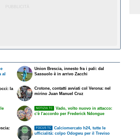
le
Union Brescia, innesto fra i pali: dal
a al
Sassuolo è in arrivo Zacchi
Crotone, contatti avviati col Verona: nel
occi: la
mirino Juan Manuel Cruz
le
Vado, volto nuovo in attacco:
NOTIZIA TC
c'è l'accordo per Frederick Ndongue
escia:
Calciomercato h24, tutte le
FOCUS TC
ufficialità: colpo Odogwu per il Treviso