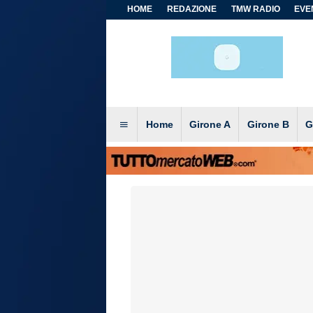
HOME
REDAZIONE
TMW RADIO
EVEN
Home
Girone A
Girone B
G