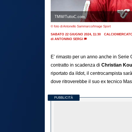
TMW/TuttoC.com
© foto di Antonello Sammarco/Image Sport
SABATO 22 GIUGNO 2024, 11:30
CALCIOMERCAT
di
ANTONINO SERGI
E' rimasto per un anno anche in Serie
contratto in scadenza di
Christian Ko
riportato da ildot, il centrocampista sa
dove ritroverebbe il suo ex tecnico Mas
PUBBLICITÀ