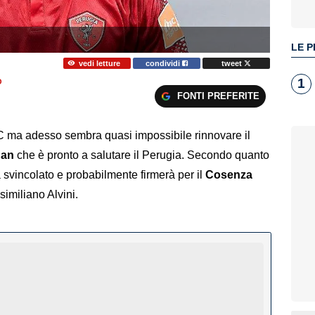
LE P
vedi letture
condividi
tweet
1
O
FONTI PREFERITE
 C ma adesso sembra quasi impossibile rinnovare il
uan
che è pronto a salutare il Perugia. Secondo quanto
rà svincolato e probabilmente firmerà per il
Cosenza
similiano Alvini.