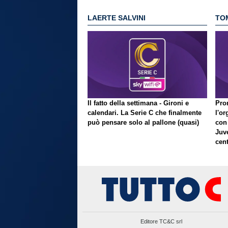
LAERTE SALVINI
TO
Il fatto della settimana - Gironi e
Pron
calendari. La Serie C che finalmente
l'or
può pensare solo al pallone (quasi)
con
Juve
cent
Editore TC&C srl