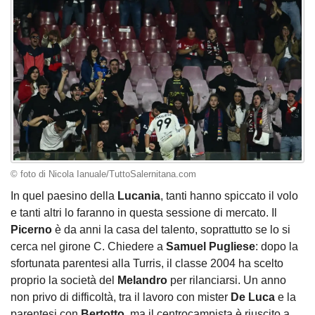
© foto di Nicola Ianuale/TuttoSalernitana.com
In quel paesino della
Lucania
, tanti hanno spiccato il volo
e tanti altri lo faranno in questa sessione di mercato. Il
Picerno
è da anni la casa del talento, soprattutto se lo si
cerca nel girone C. Chiedere a
Samuel Pugliese
: dopo la
sfortunata parentesi alla Turris, il classe 2004 ha scelto
proprio la società del
Melandro
per rilanciarsi. Un anno
non privo di difficoltà, tra il lavoro con mister
De Luca
e la
parentesi con
Bertotto
, ma il centrocampista è riuscito a