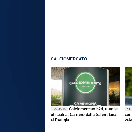
CALCIOMERCATO
Calciomercato h24, tutte le
FOCUS TC
INT
ufficialità: Carriero dalla Salernitana
con 
al Perugia
val