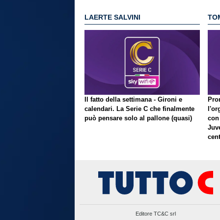
LAERTE SALVINI
TO
Il fatto della settimana - Gironi e
Pron
calendari. La Serie C che finalmente
l'or
può pensare solo al pallone (quasi)
con
Juve
cent
Editore TC&C srl