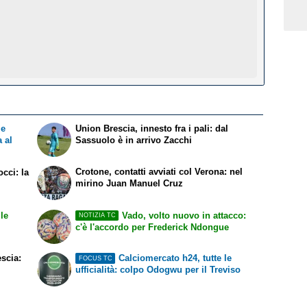
le
Union Brescia, innesto fra i pali: dal
a al
Sassuolo è in arrivo Zacchi
Crotone, contatti avviati col Verona: nel
occi: la
mirino Juan Manuel Cruz
le
Vado, volto nuovo in attacco:
NOTIZIA TC
c'è l'accordo per Frederick Ndongue
escia:
Calciomercato h24, tutte le
FOCUS TC
ufficialità: colpo Odogwu per il Treviso