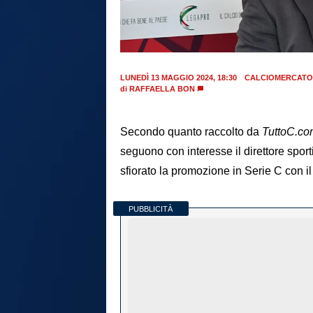
LUNEDÌ 13 MAGGIO 2024, 18:30
CALCIOMERCATO
di
RAFFAELLA BON
Secondo quanto raccolto da
TuttoC.co
seguono con interesse il direttore spor
sfiorato la promozione in Serie C con 
PUBBLICITÀ