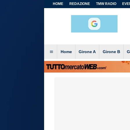
HOME
REDAZIONE
TMW RADIO
EVEN
Home
Girone A
Girone B
G