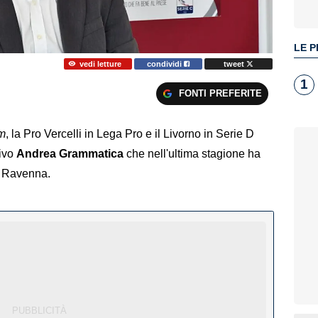
LE P
vedi letture
condividi
tweet
1
FONTI PREFERITE
m
, la Pro Vercelli in Lega Pro e il Livorno in Serie D
tivo
Andrea Grammatica
che nell'ultima stagione ha
il Ravenna.