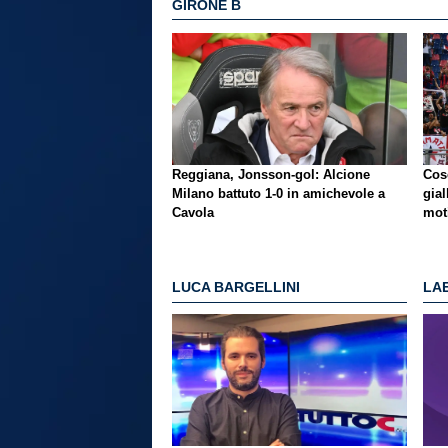
GIRONE B
Reggiana, Jonsson-gol: Alcione
Cos
Milano battuto 1-0 in amichevole a
gial
Cavola
mot
LUCA BARGELLINI
LAE