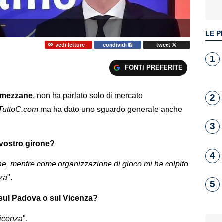
LE P
vedi letture
condividi
tweet
1
FONTI PREFERITE
mezzane
, non ha parlato solo di mercato
2
TuttoC.com
ma ha dato uno sguardo generale anche
3
 vostro girone?
4
che, mentre come organizzazione di gioco mi ha colpito
nza
".
5
ta sul Padova o sul Vicenza?
icenza
".