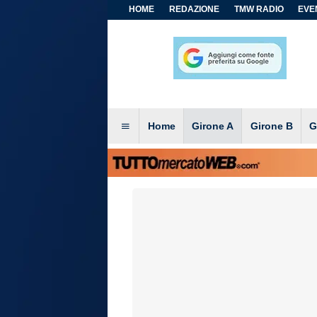
HOME
REDAZIONE
TMW RADIO
EVEN
Home
Girone A
Girone B
G