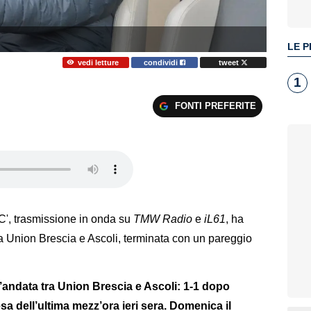
LE P
vedi letture
condividi
tweet
1
FONTI PREFERITE
a C', trasmissione in onda su
TMW Radio
e
iL61
, ha
tra Union Brescia e Ascoli, terminata con un pareggio
 d’andata tra Union Brescia e Ascoli: 1-1 dopo
resa dell’ultima mezz’ora ieri sera. Domenica il