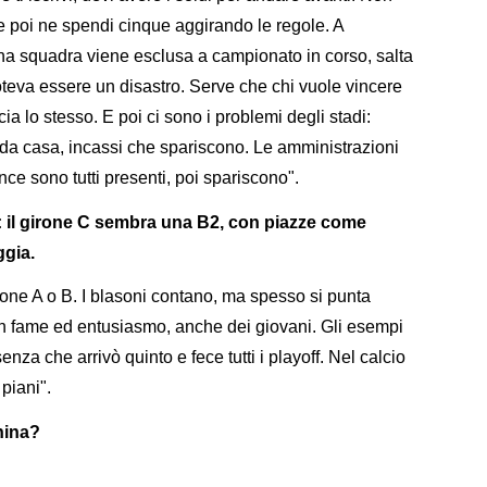
e poi ne spendi cinque aggirando le regole. A
e una squadra viene esclusa a campionato in corso, salta
teva essere un disastro. Serve che chi vuole vincere
cia lo stesso. E poi ci sono i problemi degli stadi:
a casa, incassi che spariscono. Le amministrazioni
ce sono tutti presenti, poi spariscono".
il girone C sembra una B2, con piazze come
ggia.
rone A o B. I blasoni contano, ma spesso si punta
con fame ed entusiasmo, anche dei giovani. Gli esempi
nza che arrivò quinto e fece tutti i playoff. Nel calcio
piani".
hina?