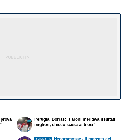
 prova,
Perugia, Borras: "Faroni meritava risultati
"
migliori, chiedo scusa ai tifosi"
 i
Neopromosse - Il mercato del
FOCUS TC