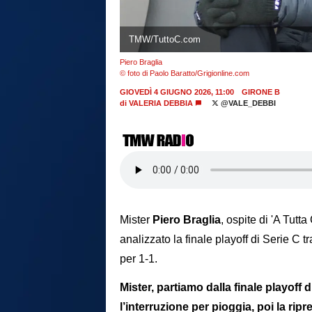
TMW/TuttoC.com
Piero Braglia
© foto di Paolo Baratto/Grigionline.com
GIOVEDÌ 4 GIUGNO 2026, 11:00
GIRONE B
di
VALERIA DEBBIA
@VALE_DEBBI
Mister
Piero Braglia
, ospite di 'A Tutt
analizzato la finale playoff di Serie C 
per 1-1.
Mister, partiamo dalla finale playoff
l’interruzione per pioggia, poi la rip