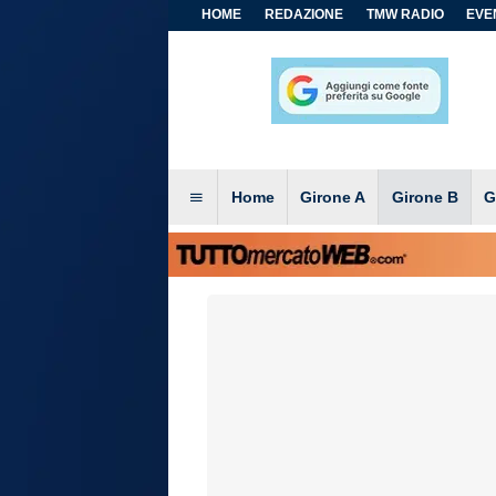
HOME
REDAZIONE
TMW RADIO
EVEN
Home
Girone A
Girone B
G