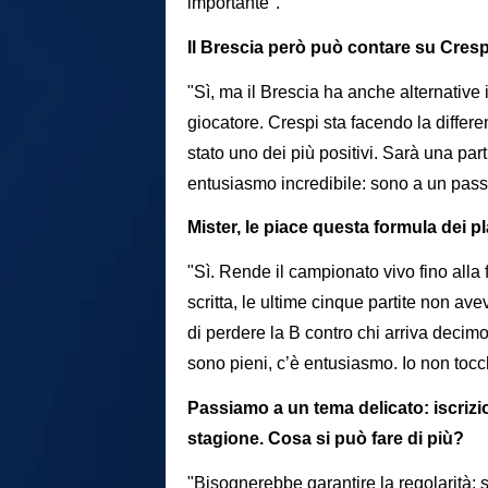
importante".
Il Brescia però può contare su Crespi
"Sì, ma il Brescia ha anche alternative 
giocatore. Crespi sta facendo la differe
stato uno dei più positivi. Sarà una par
entusiasmo incredibile: sono a un pass
Mister, le piace questa formula dei p
"Sì. Rende il campionato vivo fino alla f
scritta, le ultime cinque partite non a
di perdere la B contro chi arriva decimo,
sono pieni, c’è entusiasmo. Io non tocc
Passiamo a un tema delicato: iscrizion
stagione. Cosa si può fare di più?
"Bisognerebbe garantire la regolarità: se