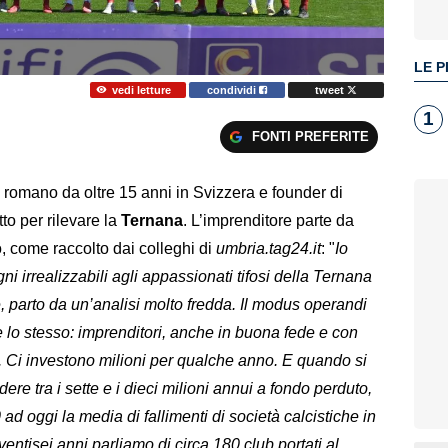
LE P
vedi letture
condividi
tweet
1
FONTI PREFERITE
 romano da oltre 15 anni in Svizzera e founder di
to per rilevare la
Ternana
. L’imprenditore parte da
no, come raccolto dai colleghi di
umbria.tag24.it
: "
Io
 irrealizzabili agli appassionati tifosi della Ternana
e, parto da un’analisi molto fredda. Il modus operandi
e lo stesso: imprenditori, anche in buona fede e con
b. Ci investono milioni per qualche anno. E quando si
e tra i sette e i dieci milioni annui a fondo perduto,
ad oggi la media di fallimenti di società calcistiche in
 ventisei anni parliamo di circa 180 club portati al