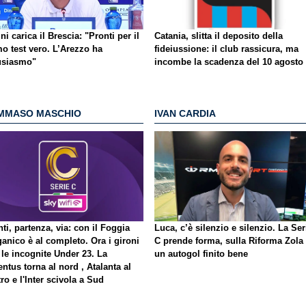
ni carica il Brescia: "Pronti per il
Catania, slitta il deposito della
o test vero. L’Arezzo ha
fideiussione: il club rassicura, ma
usiasmo"
incombe la scadenza del 10 agosto
MMASO MASCHIO
IVAN CARDIA
ti, partenza, via: con il Foggia
Luca, c’è silenzio e silenzio. La Ser
ganico è al completo. Ora i gironi
C prende forma, sulla Riforma Zola
 le incognite Under 23. La
un autogol finito bene
ntus torna al nord , Atalanta al
ro e l'Inter scivola a Sud