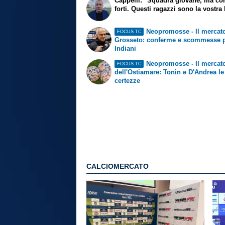
Cappelli: "Squadra giovane, ma con
forti. Questi ragazzi sono la vostra 
Neopromosse - Il mercato
FOCUS TC
Grosseto: conferme e scommesse 
Indiani
Neopromosse - Il mercat
FOCUS TC
dell'Ostiamare: Tonin e D'Andrea le
certezze
CALCIOMERCATO