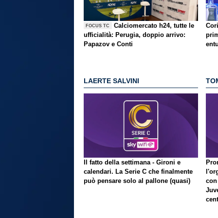
Calciomercato h24, tutte le
Cori
FOCUS TC
ufficialità: Perugia, doppio arrivo:
prim
Papazov e Conti
ent
LAERTE SALVINI
TO
Il fatto della settimana - Gironi e
Pron
calendari. La Serie C che finalmente
l'or
può pensare solo al pallone (quasi)
con
Juve
cent