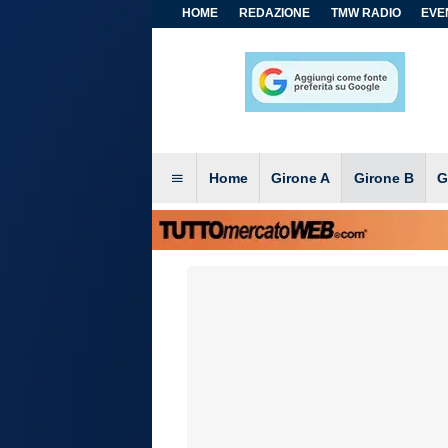
HOME
REDAZIONE
TMW RADIO
EVEN
Home
Girone A
Girone B
G