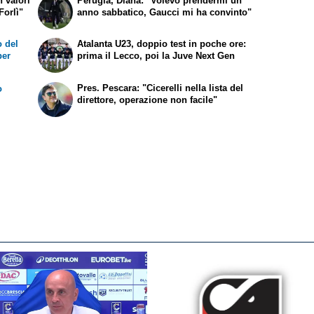
 valori
Perugia, Diana: "Volevo prendermi un
Forlì"
anno sabbatico, Gaucci mi ha convinto"
 del
Atalanta U23, doppio test in poche ore:
per
prima il Lecco, poi la Juve Next Gen
Pres. Pescara: "Cicerelli nella lista del
o
direttore, operazione non facile"