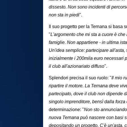
dissesto. Non sono incidenti di percorso
non sta in piedi
".
Il suo progetto per la Ternana si basa 
"
L'argomento che mi sta a cuore è che la
famiglie. Non appartiene - in ultima istan
Un'idea semplice: partecipare all'asta,
inizialmente i 200mila euro necessari p
il club all'azionariato diffuso
".
Splendori precisa il suo ruolo: "
Il mio r
ripartire il motore. La Ternana deve vi
partecipato, dove il club non dipende d
singolo imprenditore, bensì dalla forza
determinazione: "
Non sto annunciando 
nuova Ternana può nascere con basi so
depositando un progetto. C'è un'asta, c