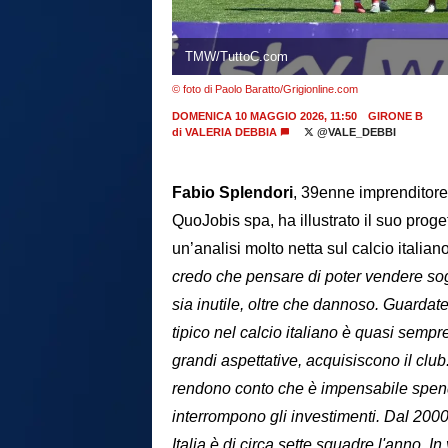
TMW/TuttoC.com
© foto di Paolo Baratto/Grigionline.com
DOMENICA 10 MAGGIO 2026, 11:50
GIRONE B
di
VALERIA DEBBIA
@VALE_DEBBI
Fabio
Splendori
, 39enne imprenditore
QuoJobis spa, ha illustrato il suo proget
un’analisi molto netta sul calcio italia
credo che pensare di poter vendere sogni
sia inutile, oltre che dannoso. Guardat
tipico nel calcio italiano è quasi sempr
grandi aspettative, acquisiscono il clu
rendono conto che è impensabile spender
interrompono gli investimenti. Dal 2000 
Italia è di circa sette squadre l'anno. In