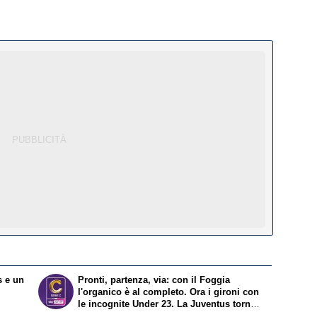
s e un
Pronti, partenza, via: con il Foggia
l'organico è al completo. Ora i gironi con
le incognite Under 23. La Juventus torna
al nord , Atalanta al centro e l'Inter scivola