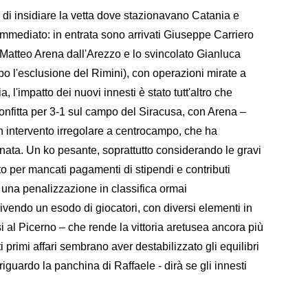
 e di insidiare la vetta dove stazionavano Catania e
immediato: in entrata sono arrivati Giuseppe Carriero
 Matteo Arena dall'Arezzo e lo svincolato Gianluca
 l'esclusione del Rimini), con operazioni mirate a
, l'impatto dei nuovi innesti è stato tutt'altro che
confitta per 3-1 sul campo del Siracusa, con Arena –
un intervento irregolare a centrocampo, che ha
nata. Un ko pesante, soprattutto considerando le gravi
ito per mancati pagamenti di stipendi e contributi
n una penalizzazione in classifica ormai
 vivendo un esodo di giocatori, con diversi elementi in
i al Picerno – che rende la vittoria aretusea ancora più
 primi affari sembrano aver destabilizzato gli equilibri
riguardo la panchina di Raffaele - dirà se gli innesti