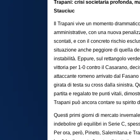
Trapani: crisi societaria profonda, m
Stauciuc
Il Trapani vive un momento drammatico a 
amministrative, con una nuova penalizza
scontati, e con il concreto rischio escl
situazione anche peggiore di quella del
instabilità. Eppure, sul rettangolo verde
vittoria per 1-0 contro il Casarano, deci
attaccante romeno arrivato dal Fasano e
girata di testa su cross dalla sinistra. 
partita e regalato tre punti vitali, dimo
Trapani può ancora contare su spirito di 
Questi primi giorni di mercato invernal
indebolire gli equilibri in Serie C, sp
Per ora, però, Pineto, Salernitana e 