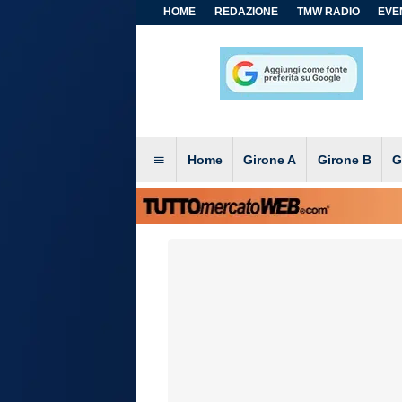
HOME
REDAZIONE
TMW RADIO
EVEN
Home
Girone A
Girone B
G