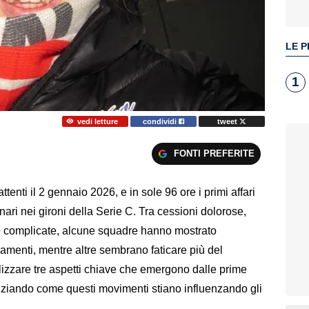
LE P
1
vedi letture
condividi
tweet
FONTI PREFERITE
ttenti il 2 gennaio 2026, e in sole 96 ore i primi affari
enari nei gironi della Serie C. Tra cessioni dolorose,
rie complicate, alcune squadre hanno mostrato
amenti, mentre altre sembrano faticare più del
lizzare tre aspetti chiave che emergono dalle prime
denziando come questi movimenti stiano influenzando gli