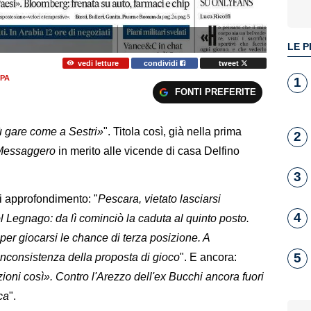
LE P
vedi letture
condividi
tweet
PA
1
FONTI PREFERITE
ù gare come a Sestri»
". Titola così, già nella prima
2
 Messaggero
in merito alle vicende di casa Delfino
3
di approfondimento: "
Pescara, vietato lasciarsi
4
col Legnago: da lì cominciò la caduta al quinto posto.
er giocarsi le chance di terza posizione. A
5
'inconsistenza della proposta di gioco
". E ancora:
ioni così». Contro l'Arezzo dell'ex Bucchi ancora fuori
ca
".