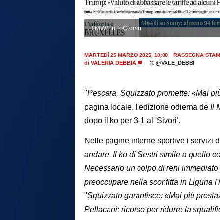
TMW/TuttoC.com
MARTEDÌ 25 MARZO 2025, 10:00
RASSEGNA STAM
di
VALERIA DEBBIA
@VALE_DEBBI
"
Pescara, Squizzato promette: «Mai pi
pagina locale, l'edizione odierna de
Il
dopo il ko per 3-1 al 'Sivori'.
Nelle pagine interne sportive i servizi 
andare. Il ko di Sestri simile a quello 
Necessario un colpo di reni immediato p
preoccupare nella sconfitta in Liguria l
"
Squizzato garantisce: «Mai più prestaz
Pellacani: ricorso per ridurre la squalifi