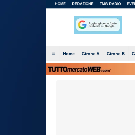
HOME
REDAZIONE
TMW RADIO
EVEN
Home
Girone A
Girone B
G