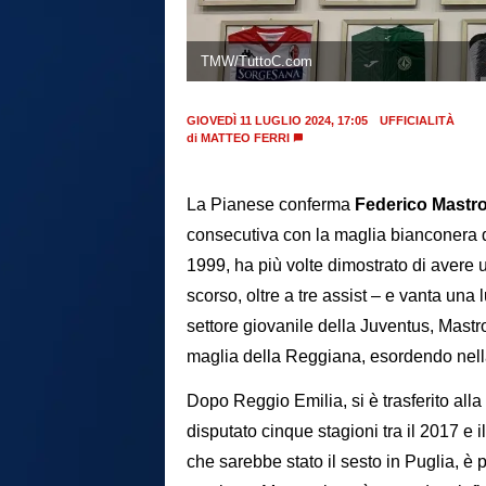
TMW/TuttoC.com
GIOVEDÌ 11 LUGLIO 2024, 17:05
UFFICIALITÀ
di
MATTEO FERRI
La Pianese conferma
Federico Mastro
consecutiva con la maglia bianconera de
1999, ha più volte dimostrato di avere un
scorso, oltre a tre assist – e vanta una
settore giovanile della Juventus, Mastro
maglia della Reggiana, esordendo nell
Dopo Reggio Emilia, si è trasferito alla
disputato cinque stagioni tra il 2017 e
che sarebbe stato il sesto in Puglia, è 