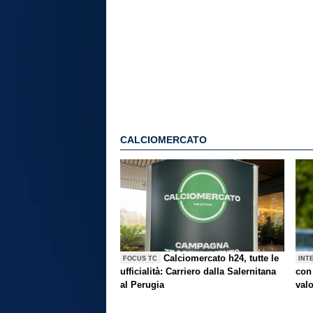
CALCIOMERCATO
Calciomercato h24, tutte le
FOCUS TC
INT
ufficialità: Carriero dalla Salernitana
con 
al Perugia
val