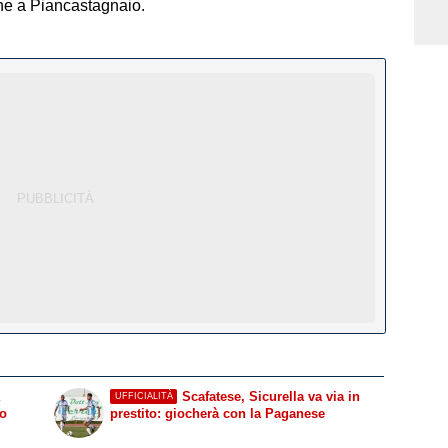
ine a Piancastagnaio.
Scafatese, Sicurella va via in
UFFICIALITÀ
to
prestito: giocherà con la Paganese