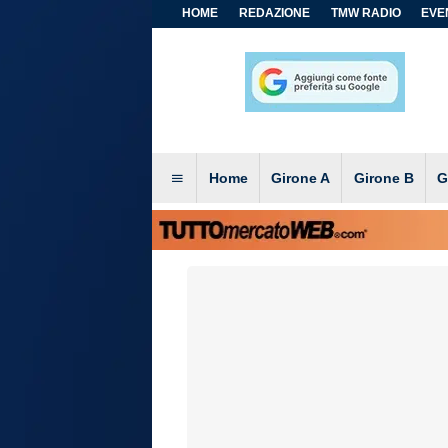
HOME
REDAZIONE
TMW RADIO
EVEN
Home
Girone A
Girone B
G