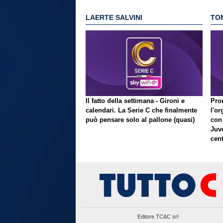
LAERTE SALVINI
TO
Il fatto della settimana - Gironi e
Pron
calendari. La Serie C che finalmente
l'or
può pensare solo al pallone (quasi)
con
Juve
cent
Editore TC&C srl