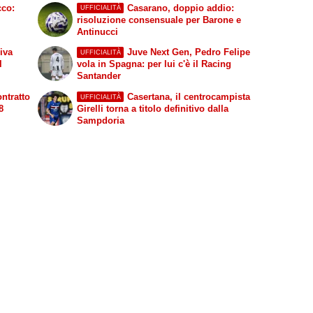
cco:
Casarano, doppio addio:
UFFICIALITÀ
risoluzione consensuale per Barone e
Antinucci
iva
Juve Next Gen, Pedro Felipe
UFFICIALITÀ
l
vola in Spagna: per lui c'è il Racing
Santander
ntratto
Casertana, il centrocampista
UFFICIALITÀ
8
Girelli torna a titolo definitivo dalla
Sampdoria