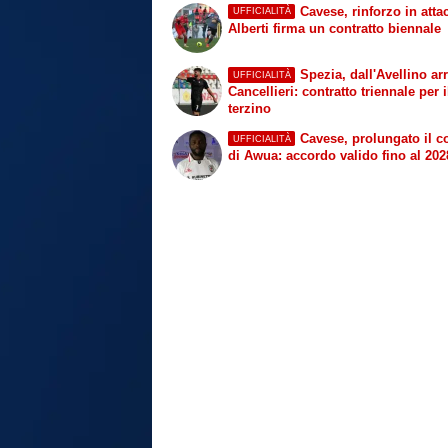
Cavese, rinforzo in atta
UFFICIALITÀ
Alberti firma un contratto biennale
Spezia, dall'Avellino arr
UFFICIALITÀ
Cancellieri: contratto triennale per i
terzino
Cavese, prolungato il co
UFFICIALITÀ
di Awua: accordo valido fino al 202