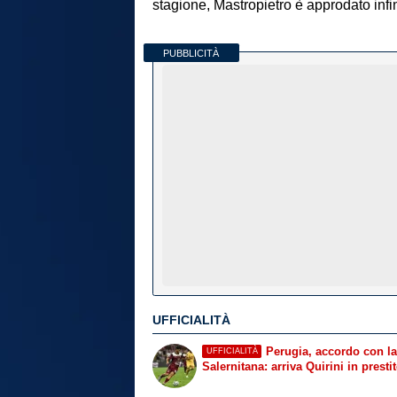
stagione, Mastropietro è approdato inf
PUBBLICITÀ
UFFICIALITÀ
Perugia, accordo con la
UFFICIALITÀ
Salernitana: arriva Quirini in presti