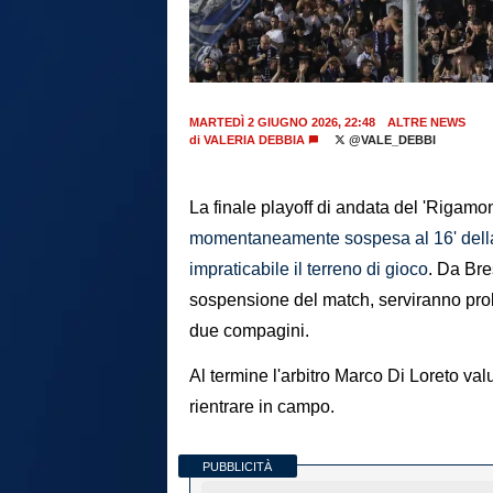
MARTEDÌ 2 GIUGNO 2026, 22:48
ALTRE NEWS
di
VALERIA DEBBIA
@VALE_DEBBI
La finale playoff di andata del 'Rigamon
momentaneamente sospesa al 16' della
impraticabile il terreno di gioco
. Da Bre
sospensione del match, serviranno prob
due compagini.
Al termine l'arbitro Marco Di Loreto val
rientrare in campo.
PUBBLICITÀ