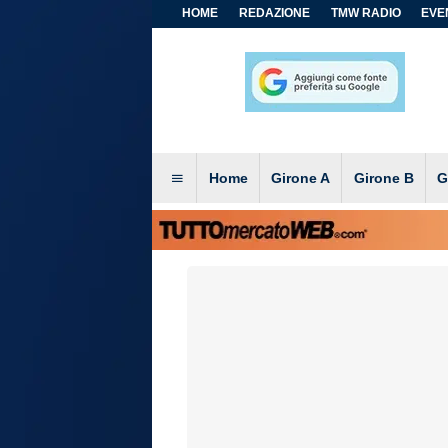
HOME
REDAZIONE
TMW RADIO
EVEN
Home
Girone A
Girone B
G