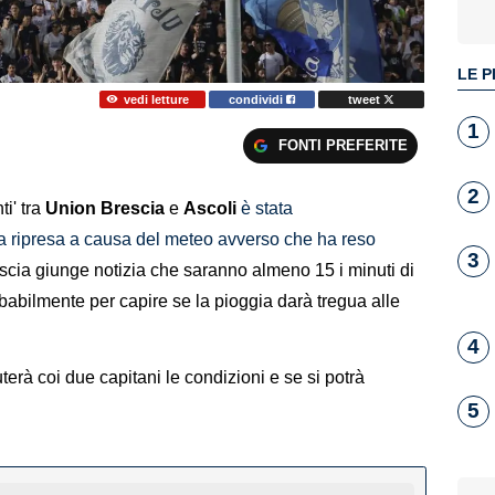
LE P
vedi letture
condividi
tweet
1
FONTI PREFERITE
2
ti' tra
Union Brescia
e
Ascoli
è stata
 ripresa a causa del meteo avverso che ha reso
3
scia giunge notizia che saranno almeno 15 i minuti di
abilmente per capire se la pioggia darà tregua alle
4
uterà coi due capitani le condizioni e se si potrà
5