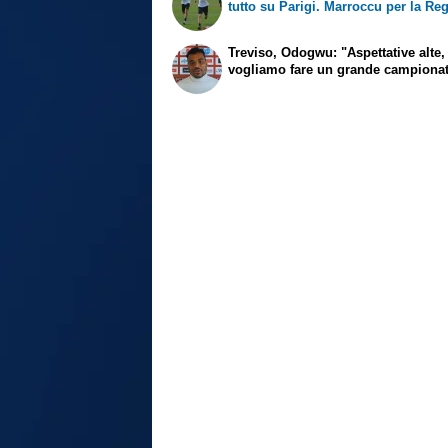
tutto su Parigi. Marroccu per la Re
Treviso, Odogwu: "Aspettative alte,
vogliamo fare un grande campiona