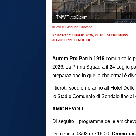
TMW/TuttoC.com
© foto di Gianluca Pirovano
SABATO 12 LUGLIO 2025, 23:10
ALTRE NEWS
di
GIUSEPPE LENOCI
Aurora Pro Patria 1919
comunica le pr
2026. La Prima Squadra il 24 Luglio parti
preparazione in quella che ormai è div
I tigrotti soggiorneranno all’Hotel Del
lo Stadio Comunale di Sondalo fino al
AMICHEVOLI
Di seguito il programma delle amichevoli
Domenica 03/08 ore 16.00:
Cremonese