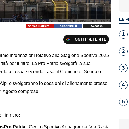
LE P
vedi letture
condividi
tweet
1
FONTI PREFERITE
2
ime informazioni relative alla Stagione Sportiva 2025-
rà per il ritiro. La Pro Patria svolgerà la sua
3
entata la sua seconda casa, il Comune di Sondalo.
le Alpi e svolgeranno le sessioni di allenamento presso
4
 4 Agosto compreso.
5
 in ritiro:
-Pro Patria
| Centro Sportivo Aquagranda, Via Rasia,