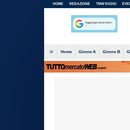
HOME
REDAZIONE
TMW RADIO
EVEN
Home
Girone A
Girone B
G