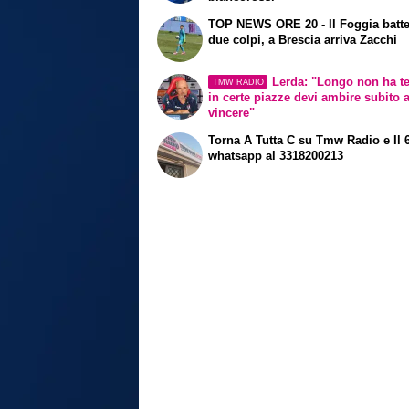
TOP NEWS ORE 20 - Il Foggia batte 
due colpi, a Brescia arriva Zacchi
Lerda: "Longo non ha t
TMW RADIO
in certe piazze devi ambire subito 
vincere"
Torna A Tutta C su Tmw Radio e Il 
whatsapp al 3318200213