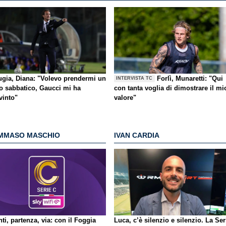
ugia, Diana: "Volevo prendermi un
Forlì, Munaretti: "Qui
INTERVISTA TC
o sabbatico, Gaucci mi ha
con tanta voglia di dimostrare il mi
vinto"
valore"
MMASO MASCHIO
IVAN CARDIA
ti, partenza, via: con il Foggia
Luca, c’è silenzio e silenzio. La Ser