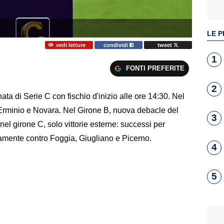
LE P
vedi letture
condividi
tweet
1
FONTI PREFERITE
2
ta di Serie C con fischio d'inizio alle ore 14:30. Nel
a Erminio e Novara. Nel Girone B, nuova debacle del
3
 nel girone C, solo vittorie esterne: successi per
amente contro Foggia, Giugliano e Picerno.
4
5