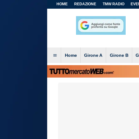
HOME
REDAZIONE
TMW RADIO
EVEN
Home
Girone A
Girone B
G