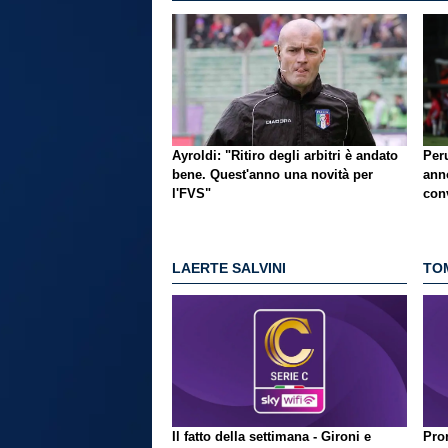
Ayroldi: "Ritiro degli arbitri è andato
Per
bene. Quest'anno una novità per
ann
l'FVS"
con
LAERTE SALVINI
TO
Il fatto della settimana - Gironi e
Pron