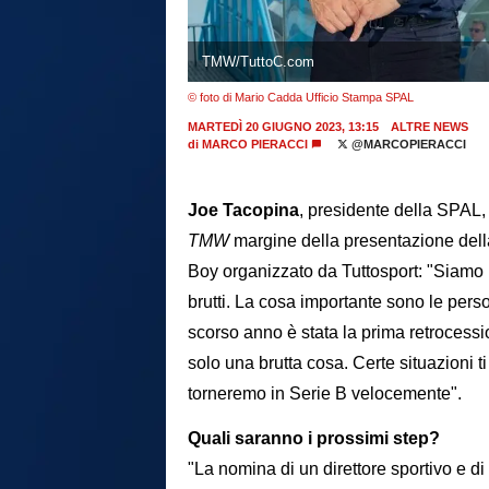
TMW/TuttoC.com
© foto di Mario Cadda Ufficio Stampa SPAL
MARTEDÌ 20 GIUGNO 2023, 13:15
ALTRE NEWS
di
MARCO PIERACCI
@MARCOPIERACCI
Joe Tacopina
, presidente della SPAL, 
TMW
margine della presentazione del
Boy organizzato da Tuttosport: "Siamo pro
brutti. La cosa importante sono le perso
scorso anno è stata la prima retrocessi
solo una brutta cosa. Certe situazioni ti
torneremo in Serie B velocemente".
Quali saranno i prossimi step?
"La nomina di un direttore sportivo e di