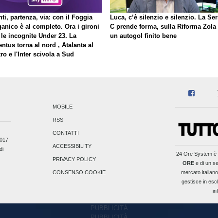
ti, partenza, via: con il Foggia
Luca, c’è silenzio e silenzio. La Ser
ganico è al completo. Ora i gironi
C prende forma, sulla Riforma Zola
 le incognite Under 23. La
un autogol finito bene
ntus torna al nord , Atalanta al
ro e l'Inter scivola a Sud
MOBILE
RSS
CONTATTI
2017
ACCESSIBILITY
di
24 Ore System
è 
PRIVACY POLICY
ORE
e di un se
mercato italiano
CONSENSO COOKIE
gestisce in escl
in