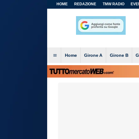
HOME
REDAZIONE
TMW RADIO
EVEN
Home
Girone A
Girone B
G