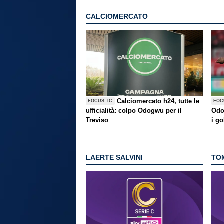
CALCIOMERCATO
Calciomercato h24, tutte le
FOCUS TC
FOC
ufficialità: colpo Odogwu per il
Odo
Treviso
i go
LAERTE SALVINI
TO