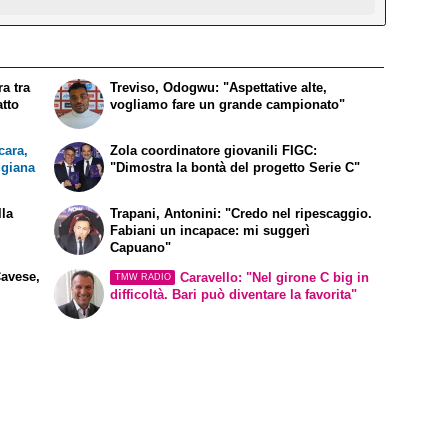
a tra
Treviso, Odogwu: "Aspettative alte,
atto
vogliamo fare un grande campionato"
ara,
Zola coordinatore giovanili FIGC:
ggiana
"Dimostra la bontà del progetto Serie C"
lla
Trapani, Antonini: "Credo nel ripescaggio.
Fabiani un incapace: mi suggerì
Capuano"
Cavese,
Caravello: "Nel girone C big in
TMW RADIO
difficoltà. Bari può diventare la favorita"