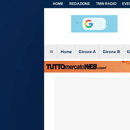
HOME
REDAZIONE
TMW RADIO
EVEN
Home
Girone A
Girone B
G