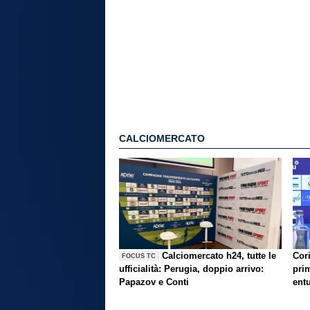
CALCIOMERCATO
Calciomercato h24, tutte le
Cori
FOCUS TC
ufficialità: Perugia, doppio arrivo:
prim
Papazov e Conti
ent