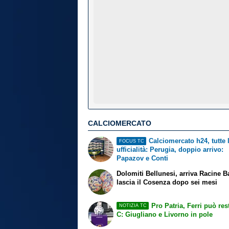
CALCIOMERCATO
Calciomercato h24, tutte 
FOCUS TC
ufficialità: Perugia, doppio arrivo:
Papazov e Conti
Dolomiti Bellunesi, arriva Racine B
lascia il Cosenza dopo sei mesi
Pro Patria, Ferri può res
NOTIZIA TC
C: Giugliano e Livorno in pole