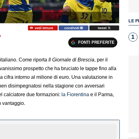
LE P
vedi letture
condividi
tweet
1
O
FONTI PREFERITE
italiano. Come riporta
Il Giornale di Brescia
, per il
vanissimo prospetto che ha bruciato le tappe fino alla
 cifra intorno al milione di euro. Una valutazione in
e, ben disimpegnatosi nella stagione con avversari
l calciatore due formazioni:
la Fiorentina
e il Parma,
n vantaggio.