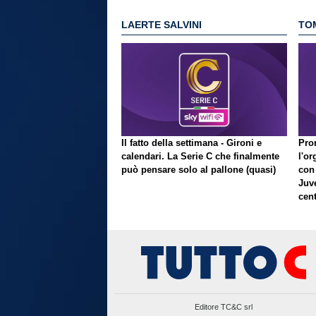
LAERTE SALVINI
TO
Il fatto della settimana - Gironi e
Pron
calendari. La Serie C che finalmente
l'or
può pensare solo al pallone (quasi)
con
Juve
cent
Editore TC&C srl