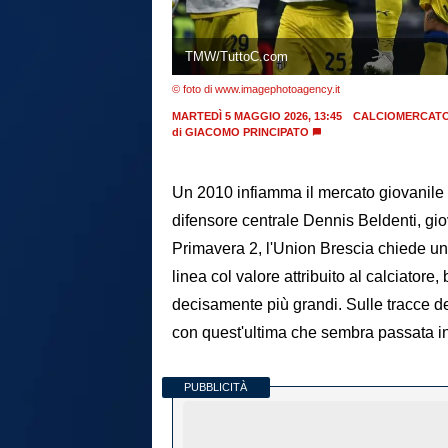
TMW/TuttoC.com
© foto di www.imagephotoagency.it
MARTEDÌ 5 MAGGIO 2026, 13:45
CALCIOMERCAT
di
GIACOMO PRINCIPATO
Un 2010 infiamma il mercato giovanile 
difensore centrale Dennis Beldenti, gio
Primavera 2, l'Union Brescia chiede una
linea col valore attribuito al calciator
decisamente più grandi. Sulle tracce de
con quest'ultima che sembra passata i
PUBBLICITÀ