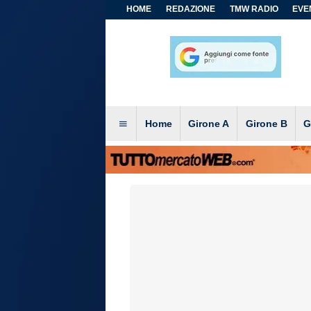
HOME
REDAZIONE
TMW RADIO
EVEN
Home
Girone A
Girone B
G