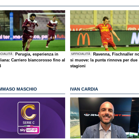
Perugia, esperienza in
Ravenna, Fischnaller n
ICIALITÀ
UFFICIALITÀ
iana: Carriero biancorosso fino al
si muove: la punta rinnova per due
8
stagioni
MMASO MASCHIO
IVAN CARDIA