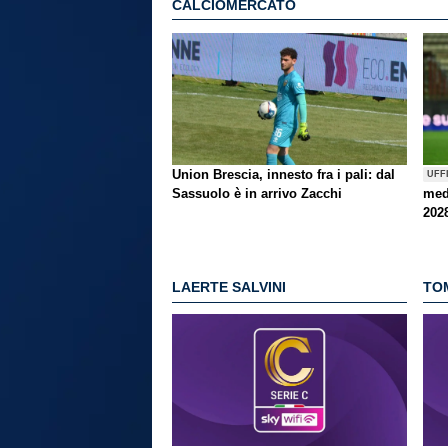
CALCIOMERCATO
Union Brescia, innesto fra i pali: dal
UFF
Sassuolo è in arrivo Zacchi
med
202
LAERTE SALVINI
TO