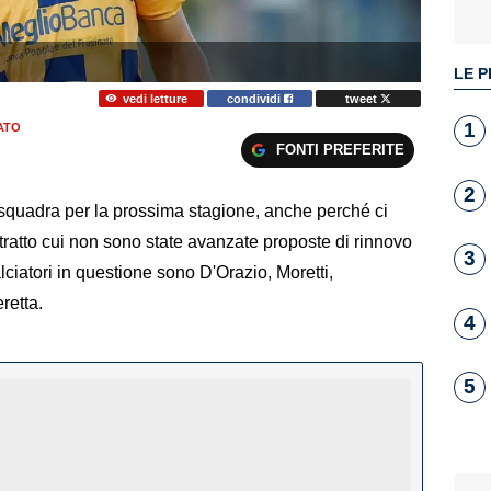
LE P
vedi letture
condividi
tweet
1
ATO
FONTI PREFERITE
2
a squadra per la prossima stagione, anche perché ci
tratto cui non sono state avanzate proposte di rinnovo
3
calciatori in questione sono D'Orazio, Moretti,
retta.
4
5