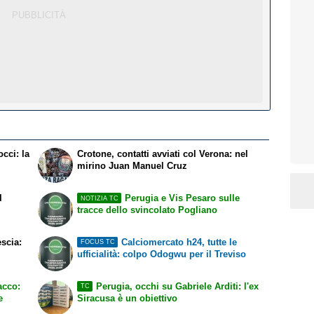
occi: la
Crotone, contatti avviati col Verona: nel
mirino Juan Manuel Cruz
l
Perugia e Vis Pesaro sulle
NOTIZIA TC
tracce dello svincolato Pogliano
escia:
Calciomercato h24, tutte le
FOCUS TC
ufficialità: colpo Odogwu per il Treviso
acco:
Perugia, occhi su Gabriele Arditi: l'ex
TC
e
Siracusa è un obiettivo