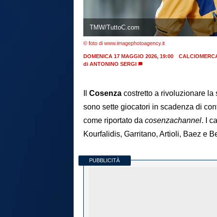
TMW/TuttoC.com
© foto di www.imagephotoagency.it
DOMENICA 17 MAGGIO 2026, 19:00
CALCIOMERC
di
ANTONINO SERGI
Il
Cosenza
costretto a rivoluzionare l
sono sette giocatori in scadenza di con
come riportato da
cosenzachannel
. I 
Kourfalidis, Garritano, Artioli, Baez e Be
PUBBLICITÀ