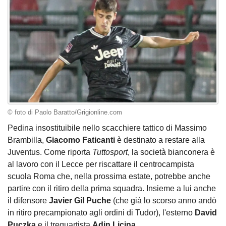
© foto di Paolo Baratto/Grigionline.com
Pedina insostituibile nello scacchiere tattico di Massimo
Brambilla,
Giacomo Faticanti
è destinato a restare alla
Juventus. Come riporta
Tuttosport
, la società bianconera è
al lavoro con il Lecce per riscattare il centrocampista
scuola Roma che, nella prossima estate, potrebbe anche
partire con il ritiro della prima squadra. Insieme a lui anche
il difensore
Javier Gil Puche
(che già lo scorso anno andò
in ritiro precampionato agli ordini di Tudor), l'esterno
David
Puczka
e il trequartista
Adin Licina
.