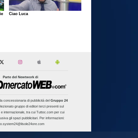
ie
Ciao Luca
Parte del Newtwork di
la concessionaria di pubblicità del
Gruppo 24
lezionato gruppo di editori terzi presenti sul
 e internazionale, tra cui Tuttoc.com per cui
usiva gli spazi pubblicitari. Per informazioni:
fo.system24@ilsole24ore.com