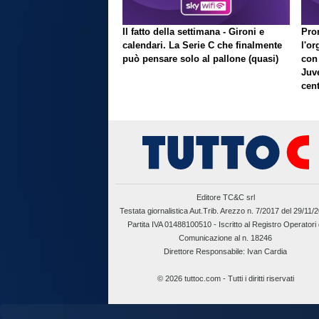
Il fatto della settimana - Gironi e
Pron
calendari. La Serie C che finalmente
l'or
può pensare solo al pallone (quasi)
con
Juve
cent
Editore TC&C srl
Testata giornalistica Aut.Trib. Arezzo n. 7/2017 del 29/11/
Partita IVA 01488100510 -
Iscritto al Registro Operatori 
Comunicazione al n. 18246
Direttore Responsabile: Ivan Cardia
© 2026 tuttoc.com - Tutti i diritti riservati