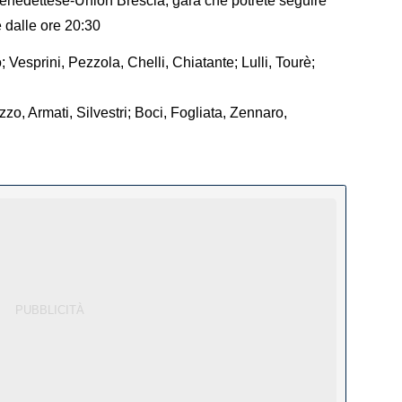
benedettese-Union Brescia, gara che potrete seguire
 dalle ore 20:30
; Vesprini, Pezzola, Chelli, Chiatante; Lulli, Tourè;
zzo, Armati, Silvestri; Boci, Fogliata, Zennaro,