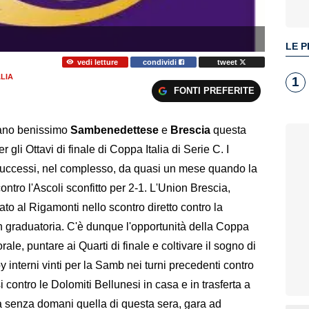
LE P
vedi letture
condividi
tweet
LIA
1
FONTI PREFERITE
ssano benissimo
Sambenedettese
e
Brescia
questa
 gli Ottavi di finale di Coppa Italia di Serie C. I
successi, nel complesso, da quasi un mese quando la
tro l'Ascoli sconfitto per 2-1. L'Union Brescia,
ato al Rigamonti nello scontro diretto contro la
in graduatoria. C'è dunque l'opportunità della Coppa
orale, puntare ai Quarti di finale e coltivare il sogno di
interni vinti per la Samb nei turni precedenti contro
 contro le Dolomiti Bellunesi in casa e in trasferta a
ta senza domani quella di questa sera, gara ad