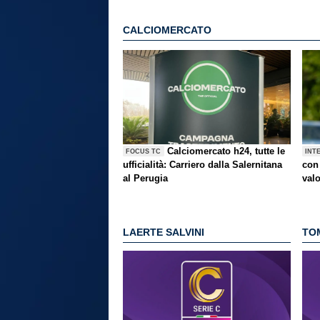
CALCIOMERCATO
Calciomercato h24, tutte le
FOCUS TC
INT
ufficialità: Carriero dalla Salernitana
con 
al Perugia
val
LAERTE SALVINI
TO