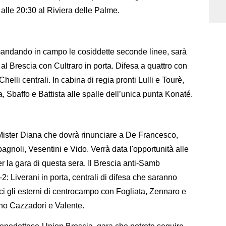
 alle 20:30 al Riviera delle Palme.
r mandando in campo le cosiddette seconde linee, sarà
 Brescia con Cultraro in porta. Difesa a quattro con
helli centrali. In cabina di regia pronti Lulli e Tourè,
a, Sbaffo e Battista alle spalle dell’unica punta Konaté.
 Mister Diana che dovrà rinunciare a De Francesco,
Spagnoli, Vesentini e Vido. Verrà data l'opportunità alle
r la gara di questa sera. Il Brescia anti-Samb
: Liverani in porta, centrali di difesa che saranno
oci gli esterni di centrocampo con Fogliata, Zennaro e
nno Cazzadori e Valente.