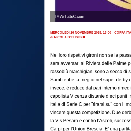
TMW/TuttoC.com
MERCOLEDÌ 26 NOVEMBRE 2025, 13:00
COPPA ITA
di
NICOLA D'ELISIIS
Nei loro rispettivi gironi non se la pa
sera avversari al Riviera delle Palme per
rossoblù marchigiani sono a secco di 
Samb ebbe la meglio nel super derby con
invece, è reduce dal pari interno rimedi
capolista Vicenza distante dieci punti 
Italia di Serie C per "tirarsi su" con il m
vincere questa competizione. Due derby 
la Vis Pesaro e contro l'Ascoli, successi
Carpi per l'Union Brescia. E' una parti