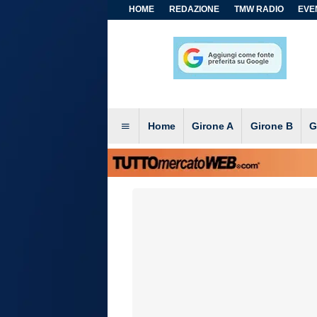
HOME
REDAZIONE
TMW RADIO
EVEN
Home
Girone A
Girone B
G