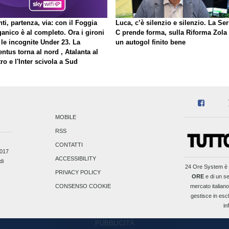
ti, partenza, via: con il Foggia
Luca, c’è silenzio e silenzio. La Ser
ganico è al completo. Ora i gironi
C prende forma, sulla Riforma Zola
 le incognite Under 23. La
un autogol finito bene
ntus torna al nord , Atalanta al
ro e l'Inter scivola a Sud
MOBILE
RSS
CONTATTI
2017
ACCESSIBILITY
di
24 Ore System
è 
PRIVACY POLICY
ORE
e di un se
mercato italiano
CONSENSO COOKIE
gestisce in escl
in