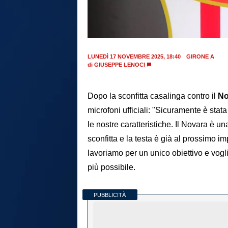
LUNEDÌ 17 NOVEMBRE 2025, 18:40
GIRONE A
di
GIUSEPPE LENOCI
Dopo la sconfitta casalinga contro il
No
microfoni ufficiali: "Sicuramente è stata
le nostre caratteristiche. Il Novara è 
sconfitta e la testa è già al prossimo i
lavoriamo per un unico obiettivo e vog
più possibile.
PUBBLICITÀ