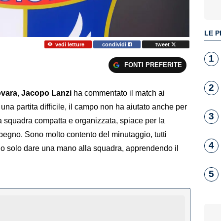
LE P
vedi letture
condividi
tweet
1
FONTI PREFERITE
2
vara
,
Jacopo Lanzi
ha commentato il match ai
 una partita difficile, il campo non ha aiutato anche per
3
una squadra compatta e organizzata, spiace per la
mpegno. Sono molto contento del minutaggio, tutti
4
lio solo dare una mano alla squadra, apprendendo il
5