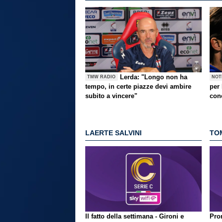
Lerda: "Longo non ha
TMW RADIO
NOT
tempo, in certe piazze devi ambire
per
subito a vincere"
con
LAERTE SALVINI
TO
Il fatto della settimana - Gironi e
Pron