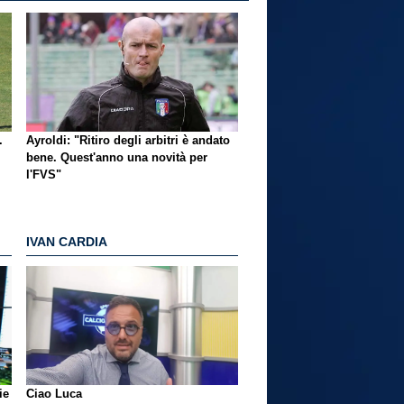
.
Ayroldi: "Ritiro degli arbitri è andato
bene. Quest'anno una novità per
l'FVS"
IVAN CARDIA
ie
Ciao Luca