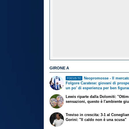
GIRONE A
Neopromosse - Il mercato
FOCUS TC
Folgore Caratese: giovani di prospe
un po' di esperienza per ben figura
Lewis riparte dalla Dolomiti: "Otti
sensazioni, questo è l'ambiente gi
Treviso in crescita: 3-1 al Coneglia
Gorini: "Il caldo non è una scusa"