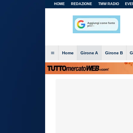
HOME
REDAZIONE
TMW RADIO
EVEN
Home
Girone A
Girone B
G