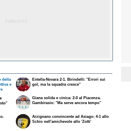
 della
Entella-Novara 2-1. Birindelli: "Errori sui
ttiva e
gol, ma la squadra cresce"
re
Giana solida e cinica: 2-0 al Piacenza.
me
Gambirasio: "Ma serve ancora tempo"
usto"
no.
Arzignano convincente ad Asiago: 4-1 allo
Schio nell'amichevole allo 'Zotti'