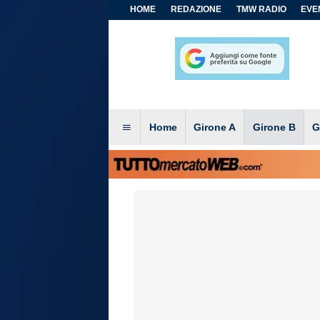
HOME
REDAZIONE
TMW RADIO
EVEN
Home
Girone A
Girone B
G