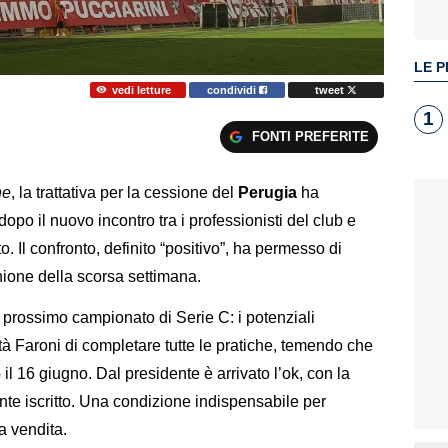
LE P
vedi letture
condividi
tweet
1
FONTI PREFERITE
ne
, la trattativa per la cessione del
Perugia
ha
dopo il nuovo incontro tra i professionisti del club e
o. Il confronto, definito “positivo”, ha permesso di
unione della scorsa settimana.
al prossimo campionato di Serie C: i potenziali
tà Faroni di completare tutte le pratiche, temendo che
il 16 giugno. Dal presidente è arrivato l’ok, con la
nte iscritto. Una condizione indispensabile per
a vendita.