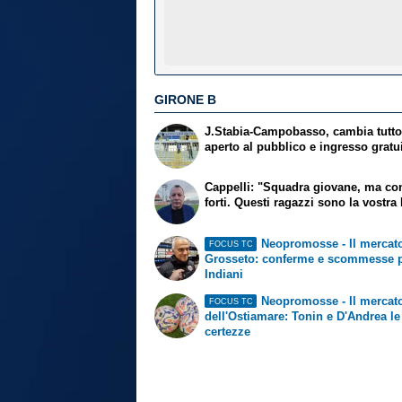
GIRONE B
J.Stabia-Campobasso, cambia tutto:
aperto al pubblico e ingresso gratu
Cappelli: "Squadra giovane, ma con
forti. Questi ragazzi sono la vostra 
Neopromosse - Il mercato
FOCUS TC
Grosseto: conferme e scommesse 
Indiani
Neopromosse - Il mercat
FOCUS TC
dell'Ostiamare: Tonin e D'Andrea le
certezze