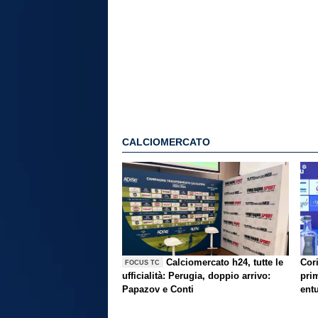
CALCIOMERCATO
Calciomercato h24, tutte le
Cori
FOCUS TC
ufficialità: Perugia, doppio arrivo:
prim
Papazov e Conti
ent