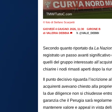
TMW/TuttoC.com
© foto di Stefano Scarpetti
GIOVEDÌ 4 GIUGNO 2026, 11:30
GIRONE B
di
VALERIA DEBBIA
@VALE_DEBBI
Secondo quanto riportato da
La Nazio
registrato un passo avanti significativo 
quelli del gruppo interessato all’acquist
chiarire i nodi rimasti aperti dopo la ri
Il punto decisivo riguarda l’iscrizione 
acquirenti avevano chiesto alla proprie
la due diligence non si chiudesse entro 
garanzia che il Perugia sarà regolarme
mantenere valore e appeal in vista dell