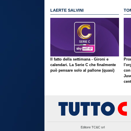
LAERTE SALVINI
TO
Il fatto della settimana - Gironi e
Pron
calendari. La Serie C che finalmente
l'or
può pensare solo al pallone (quasi)
con
Juve
cent
Editore TC&C srl