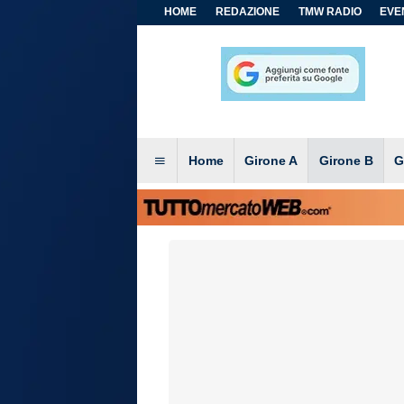
HOME
REDAZIONE
TMW RADIO
EVEN
Home
Girone A
Girone B
G