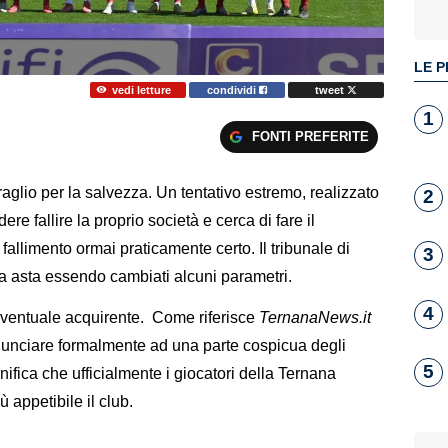
LE P
vedi letture
condividi
tweet
1
FONTI PREFERITE
raglio per la salvezza. Un tentativo estremo, realizzato
2
e fallire la proprio società e cerca di fare il
fallimento ormai praticamente certo. Il tribunale di
3
a asta essendo cambiati alcuni parametri.
4
’eventuale acquirente. Come riferisce
TernanaNews.it
rinunciare formalmente ad una parte cospicua degli
5
nifica che ufficialmente i giocatori della Ternana
ù appetibile il club.