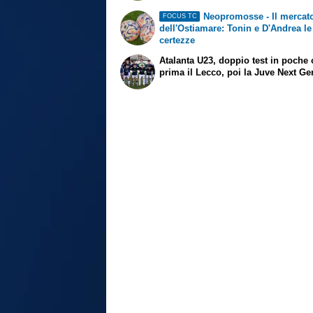
Neopromosse - Il mercat
FOCUS TC
dell'Ostiamare: Tonin e D'Andrea le
certezze
Atalanta U23, doppio test in poche 
prima il Lecco, poi la Juve Next Ge