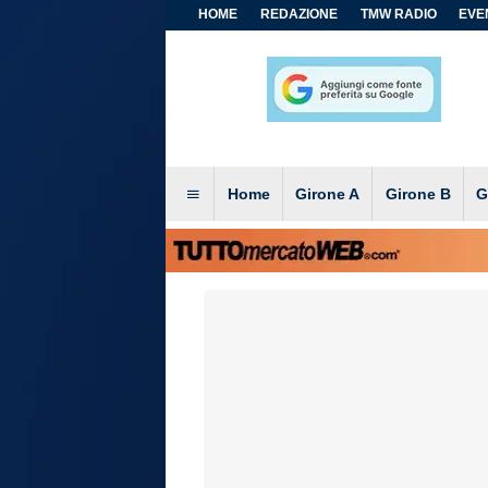
HOME
REDAZIONE
TMW RADIO
EVEN
Home
Girone A
Girone B
G