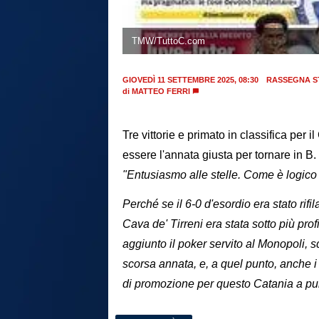
TMW/TuttoC.com
GIOVEDÌ 11 SETTEMBRE 2025, 08:30
RASSEGNA S
di
MATTEO FERRI
Tre vittorie e primato in classifica per 
essere l'annata giusta per tornare in B. 
"Entusiasmo alle stelle. Come è logico 
Perché se il 6-0 d'esordio era stato rifil
Cava de' Tirreni era stata sotto più profi
aggiunto il poker servito al Monopoli, s
scorsa annata, e, a quel punto, anche i
di promozione per questo Catania a pun