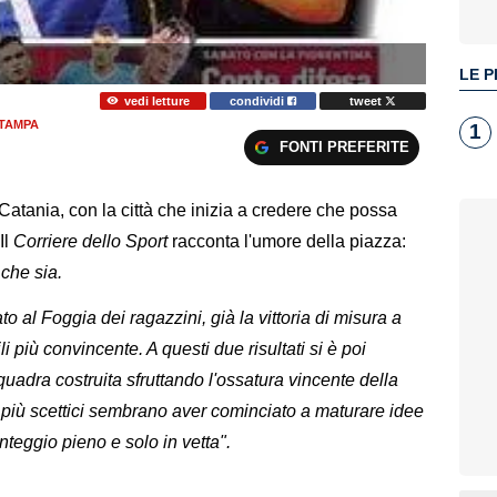
LE P
vedi letture
condividi
tweet
TAMPA
1
FONTI PREFERITE
il Catania, con la città che inizia a credere che possa
Il
Corriere dello Sport
racconta l'umore della piazza:
che sia.
ato al Foggia dei ragazzini, già la vittoria di misura a
li più convincente. A questi due risultati si è poi
quadra costruita sfruttando l'ossatura vincente della
 più scettici sembrano aver cominciato a maturare idee
teggio pieno e solo in vetta".