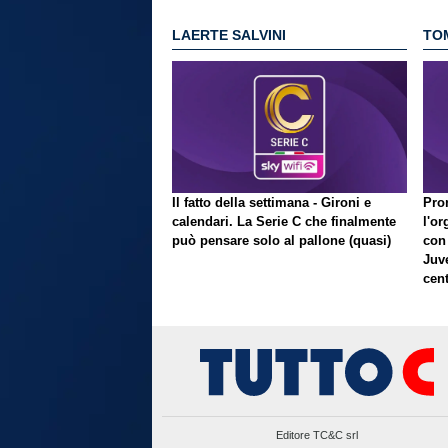
LAERTE SALVINI
TO
Il fatto della settimana - Gironi e
Pron
calendari. La Serie C che finalmente
l'or
può pensare solo al pallone (quasi)
con
Juve
cent
Editore TC&C srl