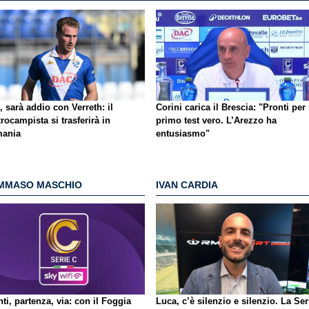
, sarà addio con Verreth: il
Corini carica il Brescia: "Pronti per 
rocampista si trasferirà in
primo test vero. L’Arezzo ha
ania
entusiasmo"
MMASO MASCHIO
IVAN CARDIA
ti, partenza, via: con il Foggia
Luca, c’è silenzio e silenzio. La Ser