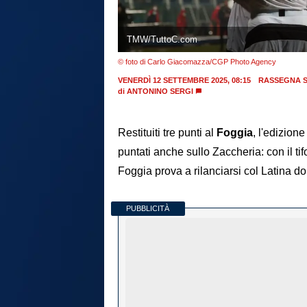
TMW/TuttoC.com
© foto di Carlo Giacomazza/CGP Photo Agency
VENERDÌ 12 SETTEMBRE 2025, 08:15
RASSEGNA 
di
ANTONINO SERGI
Restituiti tre punti al
Foggia
, l'edizion
puntati anche sullo Zaccheria: con il ti
Foggia prova a rilanciarsi col Latina dop
PUBBLICITÀ