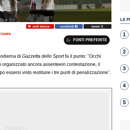
LE P
vedi letture
condividi
tweet
1
STAMPA
FONTI PREFERITE
2
e odierna di
Gazzetta dello Sport
fa il punto: "Occhi
fo organizzato ancora assenteein contestazione, il
3
o essersi visto restituire i tre punti di penalizzazione".
4
5