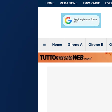
HOME
REDAZIONE
TMW RADIO
EVEN
Home
Girone A
Girone B
G