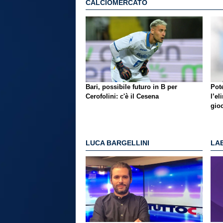
CALCIOMERCATO
Bari, possibile futuro in B per
Pot
Cerofolini: c'è il Cesena
l’e
gio
LUCA BARGELLINI
LAE