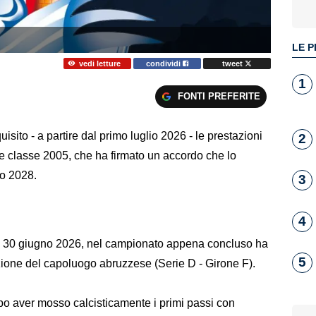
LE P
vedi letture
condividi
tweet
1
FONTI PREFERITE
sito - a partire dal primo luglio 2026 - le prestazioni
2
ere classe 2005, che ha firmato un accordo che lo
no 2028.
3
4
 il 30 giugno 2026, nel campionato appena concluso ha
5
ione del capoluogo abruzzese (Serie D - Girone F).
po aver mosso calcisticamente i primi passi con