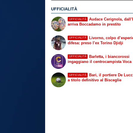
UFFICIALITÀ
Audace Cerignola, dall’
UFFICIALITÀ
arriva Boccadamo in prestito
Livorno, colpo d’esperi
UFFICIALITÀ
difesa: preso l’ex Torino Djidji
Barletta, i biancorossi
UFFICIALITÀ
ingaggiano il centrocampista Voca
Bari, il portiere De Luc
UFFICIALITÀ
a titolo definitivo al Bisceglie