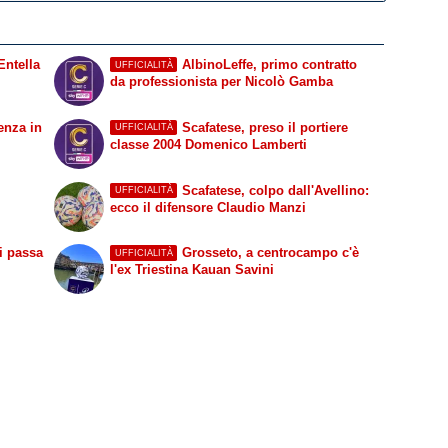
Entella
AlbinoLeffe, primo contratto
UFFICIALITÀ
da professionista per Nicolò Gamba
enza in
Scafatese, preso il portiere
UFFICIALITÀ
classe 2004 Domenico Lamberti
Scafatese, colpo dall'Avellino:
UFFICIALITÀ
ecco il difensore Claudio Manzi
ci passa
Grosseto, a centrocampo c'è
UFFICIALITÀ
l'ex Triestina Kauan Savini