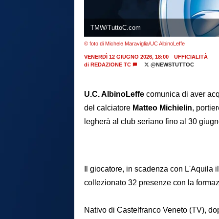
TMW/TuttoC.com
© foto di Michele Maraviglia/UC AlbinoLeffe
VENERDÌ 12 GIUGNO 2026, 18:00
UFFICIALITÀ
di
REDAZIONE TC
@NEWSTUTTOC
U.C. AlbinoLeffe
comunica di aver acqui
del calciatore
Matteo Michielin
, porti
legherà al club seriano fino al 30 giug
Il giocatore, in scadenza con L'Aquila
collezionato 32 presenze con la formaz
Nativo di Castelfranco Veneto (TV), do