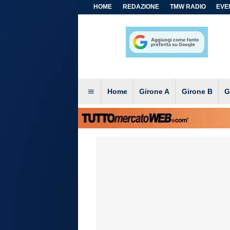
HOME
REDAZIONE
TMW RADIO
EVEN
Home
Girone A
Girone B
G