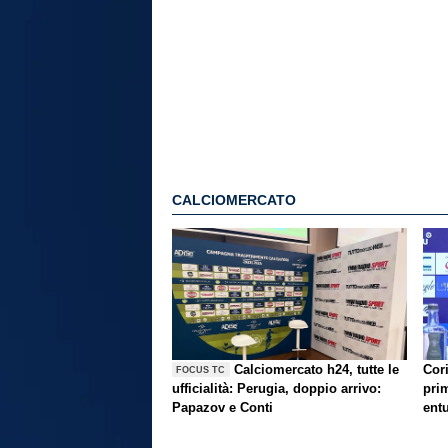
CALCIOMERCATO
Calciomercato h24, tutte le
Cori
FOCUS TC
ufficialità: Perugia, doppio arrivo:
prim
Papazov e Conti
ent