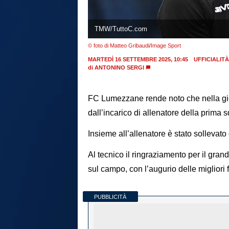
TMW/TuttoC.com
© foto di Matteo Gribaudi/Image Sport
MARTEDÌ 16 SETTEMBRE 2025, 10:45
UFFICIALITÀ
di
ANTONINO SERGI
FC Lumezzane rende noto che nella gio
dall’incarico di allenatore della prima
Insieme all’allenatore è stato sollevato
Al tecnico il ringraziamento per il gran
sul campo, con l’augurio delle migliori f
PUBBLICITÀ