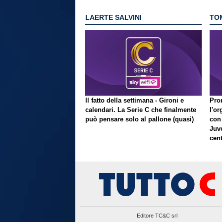
LAERTE SALVINI
TO
Il fatto della settimana - Gironi e
Pron
calendari. La Serie C che finalmente
l'or
può pensare solo al pallone (quasi)
con
Juve
cent
Editore TC&C srl