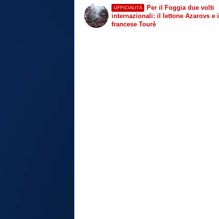
Per il Foggia due volti
UFFICIALITÀ
internazionali: il lettone Azarovs e i
francese Tourè