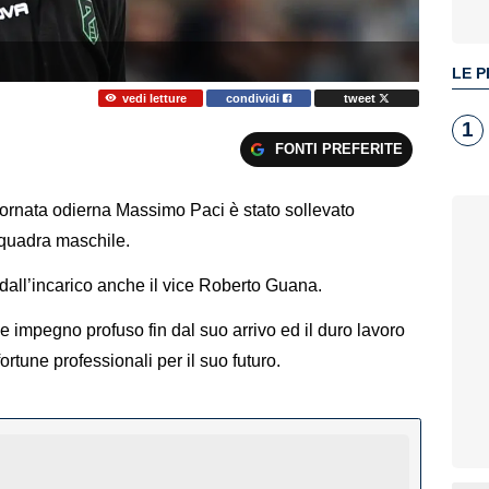
LE P
vedi letture
condividi
tweet
1
FONTI PREFERITE
rnata odierna Massimo Paci è stato sollevato
 squadra maschile.
 dall’incarico anche il vice Roberto Guana.
de impegno profuso fin dal suo arrivo ed il duro lavoro
ortune professionali per il suo futuro.