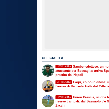
UFFICIALITÀ
Sambenedettese, un nu
UFFICIALITÀ
attaccante per Boscaglia: arriva Sga
prestito dal Napoli
Carpi, colpo in difesa: u
UFFICIALITÀ
l'arrivo di Riccardo Gatti dal Cittade
Union Brescia, sciolte l
UFFICIALITÀ
riserve tra i pali: dal Sassuolo c'è 
Zacchi