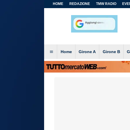
HOME
REDAZIONE
TMW RADIO
EVEN
Home
Girone A
Girone B
G