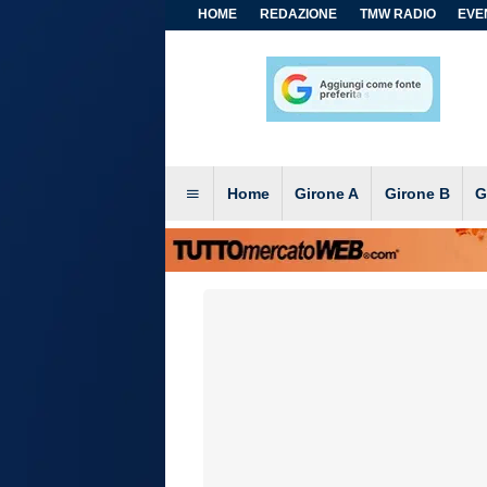
HOME
REDAZIONE
TMW RADIO
EVEN
Home
Girone A
Girone B
G