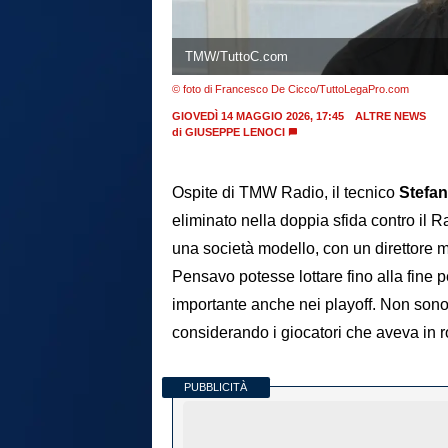
TMW/TuttoC.com
© foto di Francesco De Cicco/TuttoLegaPro.com
GIOVEDÌ 14 MAGGIO 2026, 17:45
ALTRE NEWS
di
GIUSEPPE LENOCI
Ospite di TMW Radio, il tecnico
Stefa
eliminato nella doppia sfida contro il R
una società modello, con un direttore mo
Pensavo potesse lottare fino alla fine 
importante anche nei playoff. Non sono 
considerando i giocatori che aveva in r
PUBBLICITÀ