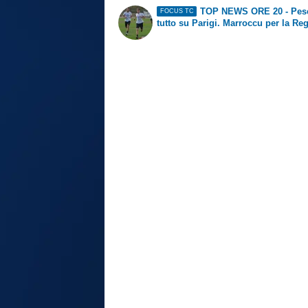
TOP NEWS ORE 20 - Pesc
FOCUS TC
tutto su Parigi. Marroccu per la Re