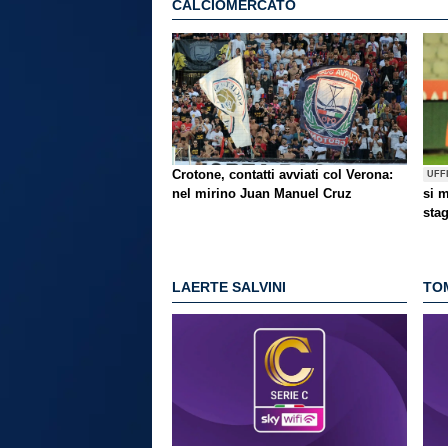
CALCIOMERCATO
Crotone, contatti avviati col Verona:
UFF
nel mirino Juan Manuel Cruz
si 
stag
LAERTE SALVINI
TO