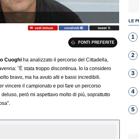
LE P
vedi letture
condividi
tweet
1
FONTI PREFERITE
2
no Cuoghi
ha analizzato il percorso del Cittadella,
avenna: "È stata troppo discontinua. Io la considero
3
lto bravo, ma ha avuto alti e bassi incredibili.
per vincere il campionato e poi fare un percorso
4
deluso, però mi aspettavo molto di più, soprattutto
osa”.
5