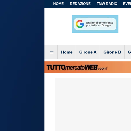
HOME
REDAZIONE
TMW RADIO
EVEN
Home
Girone A
Girone B
G