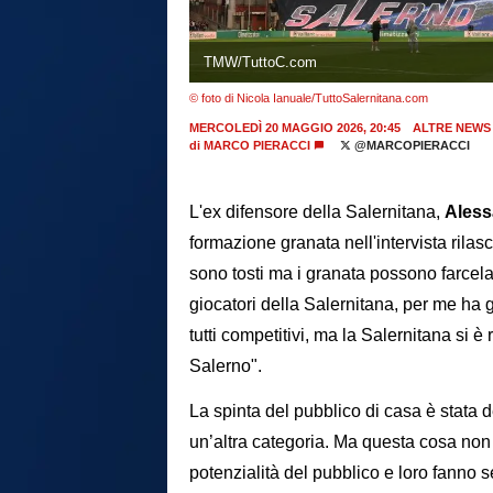
TMW/TuttoC.com
© foto di Nicola Ianuale/TuttoSalernitana.com
MERCOLEDÌ 20 MAGGIO 2026, 20:45
ALTRE NEWS
di
MARCO PIERACCI
@MARCOPIERACCI
L'ex difensore della Salernitana,
Aless
formazione granata nell'intervista rilasc
sono tosti ma i granata possono farcel
giocatori della Salernitana, per me ha gi
tutti competitivi, ma la Salernitana si 
Salerno".
La spinta del pubblico di casa è stata d
un’altra categoria. Ma questa cosa non 
potenzialità del pubblico e loro fanno