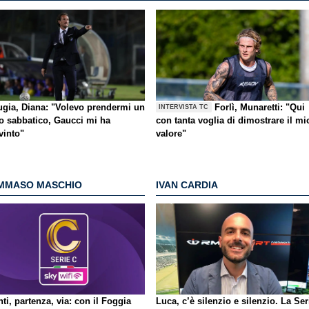
ugia, Diana: "Volevo prendermi un
Forlì, Munaretti: "Qui
INTERVISTA TC
o sabbatico, Gaucci mi ha
con tanta voglia di dimostrare il mi
vinto"
valore"
MMASO MASCHIO
IVAN CARDIA
ti, partenza, via: con il Foggia
Luca, c’è silenzio e silenzio. La Ser