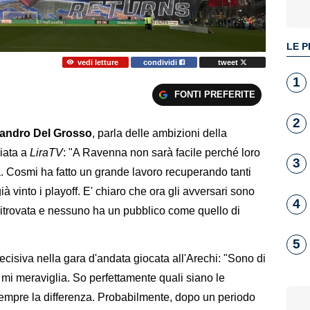
LE P
vedi letture
condividi
tweet
1
FONTI PREFERITE
2
andro Del Grosso
, parla delle ambizioni della
iata a
LiraTV
: "A Ravenna non sarà facile perché loro
3
a. Cosmi ha fatto un grande lavoro recuperando tanti
à vinto i playoff. E' chiaro che ora gli avversari sono
4
è ritrovata e nessuno ha un pubblico come quello di
5
ecisiva nella gara d'andata giocata all'Arechi: "Sono di
mi meraviglia. So perfettamente quali siano le
 sempre la differenza. Probabilmente, dopo un periodo