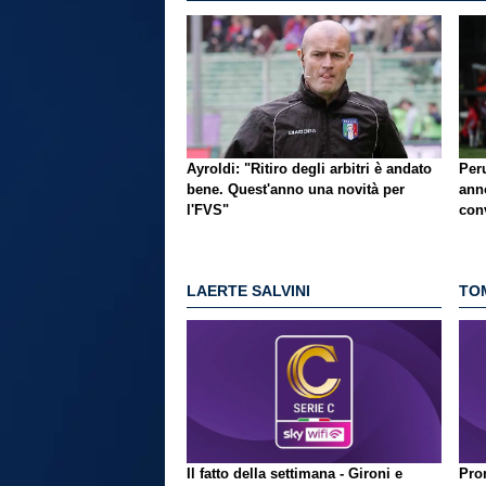
Ayroldi: "Ritiro degli arbitri è andato
Per
bene. Quest'anno una novità per
ann
l'FVS"
con
LAERTE SALVINI
TO
Il fatto della settimana - Gironi e
Pron