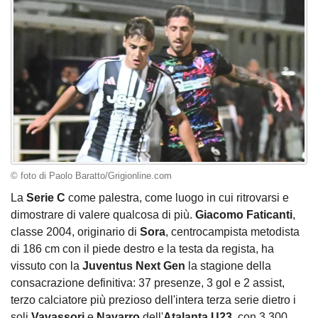
© foto di Paolo Baratto/Grigionline.com
La
Serie C
come palestra, come luogo in cui ritrovarsi e
dimostrare di valere qualcosa di più.
Giacomo Faticanti
,
classe 2004, originario di
Sora
, centrocampista metodista
di 186 cm con il piede destro e la testa da regista, ha
vissuto con la
Juventus Next Gen
la stagione della
consacrazione definitiva: 37 presenze, 3 gol e 2 assist,
terzo calciatore più prezioso dell'intera terza serie dietro i
soli
Vavassori
e
Navarro
dell'
Atalanta U23
, con 3.300