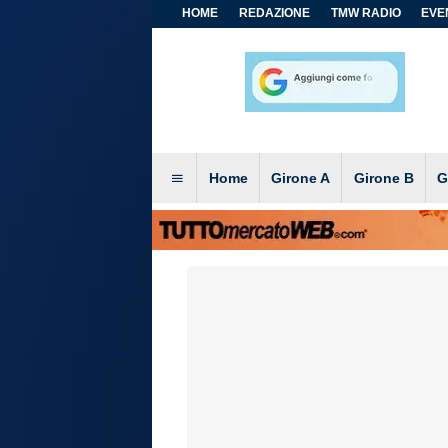
HOME
REDAZIONE
TMW RADIO
EVEN
Home
Girone A
Girone B
G