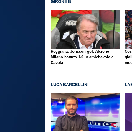
GIRONE B
Reggiana, Jonsson-gol: Alcione
Cos
Milano battuto 1-0 in amichevole a
gial
Cavola
mot
LUCA BARGELLINI
LAE