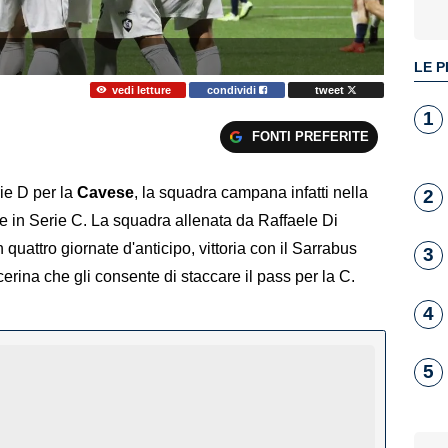
LE P
vedi letture
condividi
tweet
1
FONTI PREFERITE
rie D per la
Cavese
, la squadra campana infatti nella
2
e in Serie C. La squadra allenata da Raffaele Di
 quattro giornate d'anticipo, vittoria con il Sarrabus
3
erina che gli consente di staccare il pass per la C.
4
5