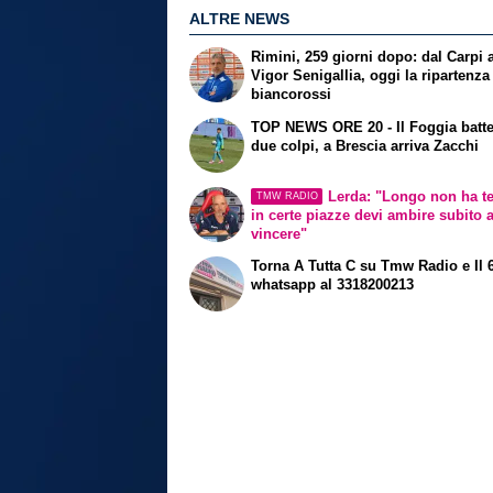
ALTRE NEWS
Rimini, 259 giorni dopo: dal Carpi a
Vigor Senigallia, oggi la ripartenza
biancorossi
TOP NEWS ORE 20 - Il Foggia batte 
due colpi, a Brescia arriva Zacchi
Lerda: "Longo non ha t
TMW RADIO
in certe piazze devi ambire subito 
vincere"
Torna A Tutta C su Tmw Radio e Il 
whatsapp al 3318200213