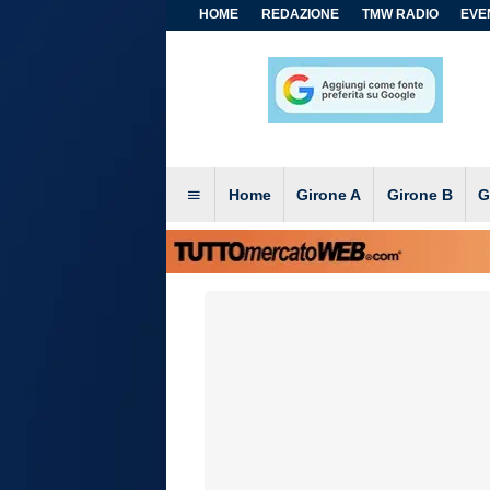
HOME
REDAZIONE
TMW RADIO
EVEN
Home
Girone A
Girone B
G