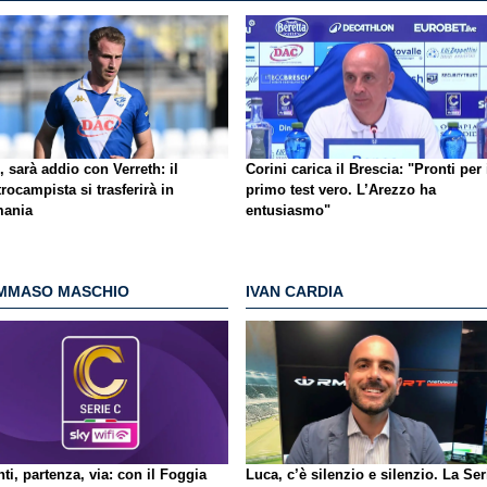
, sarà addio con Verreth: il
Corini carica il Brescia: "Pronti per 
rocampista si trasferirà in
primo test vero. L’Arezzo ha
ania
entusiasmo"
MMASO MASCHIO
IVAN CARDIA
ti, partenza, via: con il Foggia
Luca, c’è silenzio e silenzio. La Ser