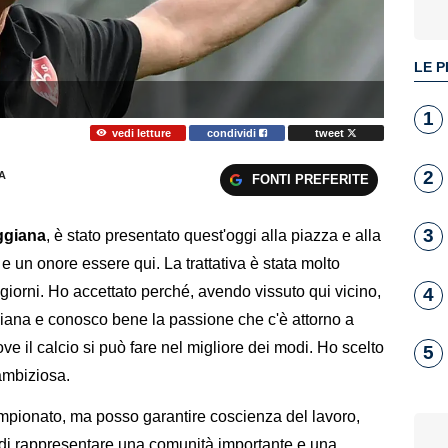
LE P
1
vedi letture
condividi
tweet
2
A
FONTI PREFERITE
3
ggiana
, è stato presentato quest'oggi alla piazza e alla
 un onore essere qui. La trattativa è stata molto
 giorni. Ho accettato perché, avendo vissuto qui vicino,
4
ggiana e conosco bene la passione che c'è attorno a
e il calcio si può fare nel migliore dei modi. Ho scelto
5
ambiziosa.
ampionato, ma posso garantire coscienza del lavoro,
i rappresentare una comunità importante e una