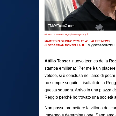
TMW/TuttoC.com
© foto di www.imagephotoagency.it
MARTEDÌ 9 GIUGNO 2026, 20:40
ALTRE NEWS
di
SEBASTIAN DONZELLA
@SEBADONZELL
Attilio Tesser
, nuovo tecnico della
Re
stampa emiliana: "Per me è un piacere e
veloce, si è conclusa nell'arco di pochi
ho sempre seguito i risultati della Re
questa squadra. Arrivo in una piazza dov
Reggio perché ho trovato una società 
Non posso promettere la vittoria del c
impegno e determinazione. Sappiamo d