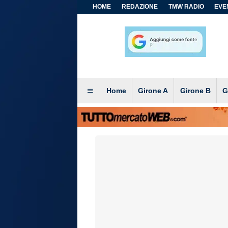
HOME
REDAZIONE
TMW RADIO
EVEN
Home
Girone A
Girone B
G