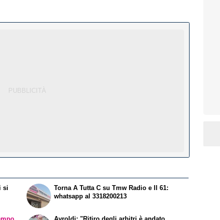
 si
Torna A Tutta C su Tmw Radio e Il 61:
whatsapp al 3318200213
empo,
Ayroldi: "Ritiro degli arbitri è andato