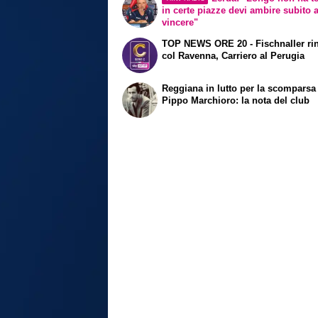
in certe piazze devi ambire subito 
vincere"
TOP NEWS ORE 20 - Fischnaller ri
col Ravenna, Carriero al Perugia
Reggiana in lutto per la scomparsa
Pippo Marchioro: la nota del club