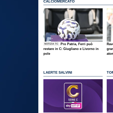
CALCIOMERCATO
Pro Patria, Ferri può
Rav
NOTIZIA TC
restare in C: Giugliano e Livorno in
gra
pole
ato
LAERTE SALVINI
TO