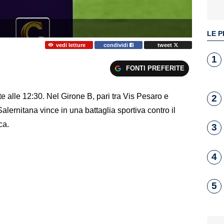
LE P
vedi letture
condividi
tweet
1
FONTI PREFERITE
ate alle 12:30. Nel Girone B, pari tra Vis Pesaro e
2
Salernitana vince in una battaglia sportiva contro il
ca.
3
4
5