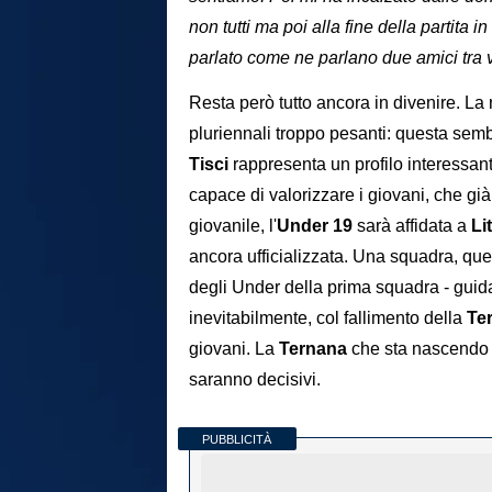
non tutti ma poi alla fine della partita 
parlato come ne parlano due amici tra 
Resta però tutto ancora in divenire. L
pluriennali troppo pesanti: questa semb
Tisci
rappresenta un profilo interessant
capace di valorizzare i giovani, che gi
giovanile, l'
Under
19
sarà affidata a
Li
ancora ufficializzata. Una squadra, que
degli Under della prima squadra - guida
inevitabilmente, col fallimento della
Te
giovani. La
Ternana
che sta nascendo h
saranno decisivi.
PUBBLICITÀ