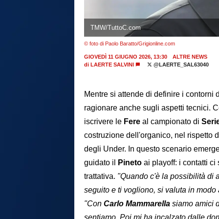
TMW/TuttoC.com
© foto di Paolo Baratto/Grigionline.com
GIOVEDÌ 11 GIUGNO 2026, 13:30
ALTRE NEWS
di
LAERTE SALVINI
@LAERTE_SAL63040
Mentre si attende di definire i contorn
ragionare anche sugli aspetti tecnici. C
iscrivere le
Fere
al campionato di
Seri
costruzione dell'organico, nel rispetto 
degli Under. In questo scenario emerge
guidato il
Pineto
ai playoff: i contatti 
trattativa.
"Quando c'è la possibilità di 
seguito e ti vogliono, si valuta in modo
"Con
Carlo Mammarella
siamo amici d
sentiamo. Poi mi ha incalzato dalle do