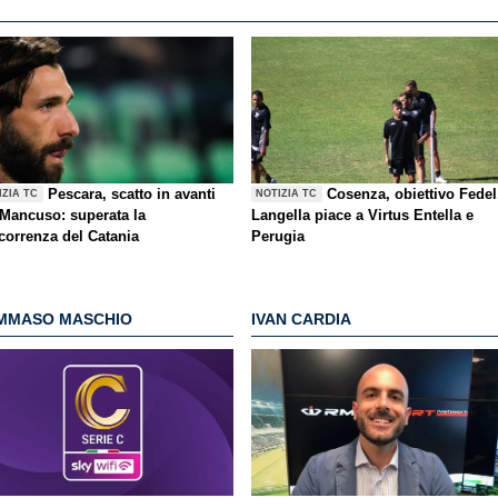
Pescara, scatto in avanti
Cosenza, obiettivo Fedel
IZIA TC
NOTIZIA TC
 Mancuso: superata la
Langella piace a Virtus Entella e
correnza del Catania
Perugia
MMASO MASCHIO
IVAN CARDIA