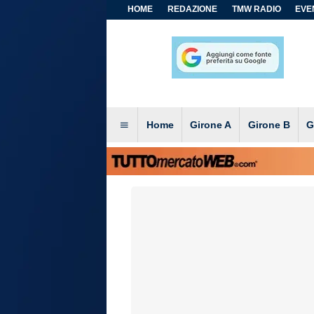
HOME
REDAZIONE
TMW RADIO
EVEN
Home
Girone A
Girone B
G