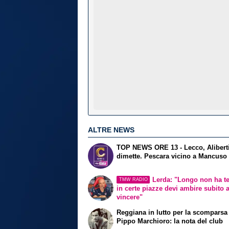
ALTRE NEWS
TOP NEWS ORE 13 - Lecco, Aliberti
dimette. Pescara vicino a Mancuso
Lerda: "Longo non ha t
TMW RADIO
in certe piazze devi ambire subito 
vincere"
Reggiana in lutto per la scomparsa
Pippo Marchioro: la nota del club