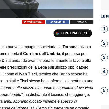
LE P
vedi letture
condividi
tweet
1
FONTI PREFERITE
2
i della nuova compagine societaria, la
Ternana
inizia a
ome riporta il
Corriere dell'Umbria
, il percorso per
3
e D
sta andando avanti e parallelamente si lavora alla
delle prescrizioni della
Lega
sull'utilizzo obbligatorio
4
 il nome di
Ivan Tisci
, tecnico che l'anno scorso ha
ci sono stati e Tisci stesso ha confermato l'apertura a una
allenare nelle piazze blasonate e soprattutto dove vieni
5
 approfondito"
, ha dichiarato il tecnico, che aggiunge:
a anni, abbiamo giocato insieme e spesso ci
mande dei giornalisti. Cerco sicuramente un progetto,