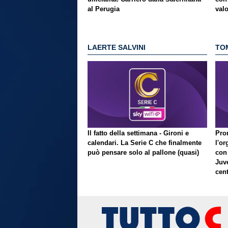
al Perugia
val
LAERTE SALVINI
TO
Il fatto della settimana - Gironi e
Pron
calendari. La Serie C che finalmente
l'or
può pensare solo al pallone (quasi)
con
Juve
cent