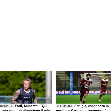
Forlì, Munaretti: "Qui
Perugia, esperienza in
ERVISTA TC
UFFICIALITÀ
tanta voglia di dimostrare il mio
mediana: Carriero biancorosso fino