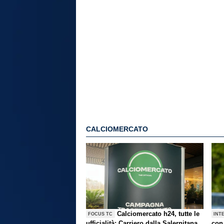
CALCIOMERCATO
Calciomercato h24, tutte le
FOCUS TC
INT
ufficialità: Carriero dalla Salernitana
con 