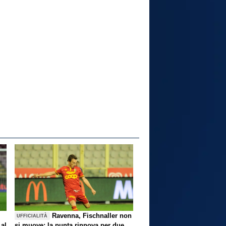
Ravenna, Fischnaller non
UFFICIALITÀ
 al
si muove: la punta rinnova per due