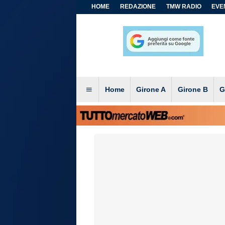
HOME
REDAZIONE
TMW RADIO
EVEN
Home
Girone A
Girone B
G