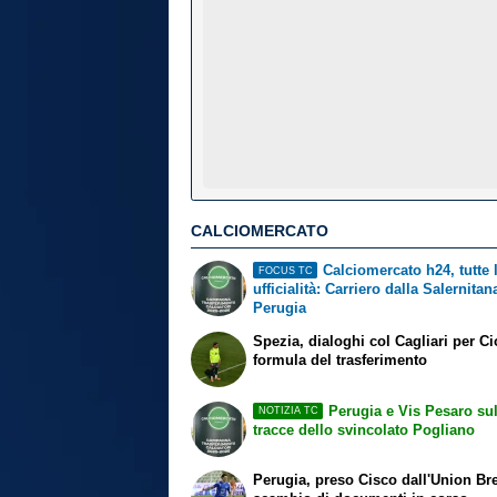
CALCIOMERCATO
Calciomercato h24, tutte 
FOCUS TC
ufficialità: Carriero dalla Salernitan
Perugia
Spezia, dialoghi col Cagliari per Ci
formula del trasferimento
Perugia e Vis Pesaro sul
NOTIZIA TC
tracce dello svincolato Pogliano
Perugia, preso Cisco dall'Union Br