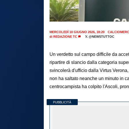
MERCOLEDÌ 10 GIUGNO 2026, 18:20
CALCIOMER
di
REDAZIONE TC
@NEWSTUTTOC
Un verdetto sul campo difficile da acce
ripartire di slancio dalla categoria sup
svincolerà d'ufficio dalla Virtus Veron
non ha saltato neanche un minuto in ca
centrocampista ha colpito l'Ascoli, pron
PUBBLICITÀ