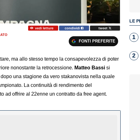
LE P
vedi letture
condividi
tweet
CATO
1
FONTI PREFERITE
2
ttare, ma allo stesso tempo la consapevolezza di poter
eriore nonostante la retrocessione.
Matteo
Bassi
si
a, dopo una stagione da vero stakanovista nella quale
mpionato. La continuità di rendimento del
to ad offrire al 22enne un contratto da free agent.