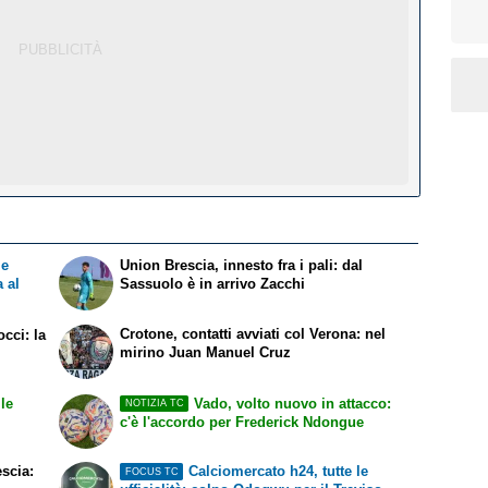
le
Union Brescia, innesto fra i pali: dal
a al
Sassuolo è in arrivo Zacchi
Crotone, contatti avviati col Verona: nel
occi: la
mirino Juan Manuel Cruz
le
Vado, volto nuovo in attacco:
NOTIZIA TC
c'è l'accordo per Frederick Ndongue
escia:
Calciomercato h24, tutte le
FOCUS TC