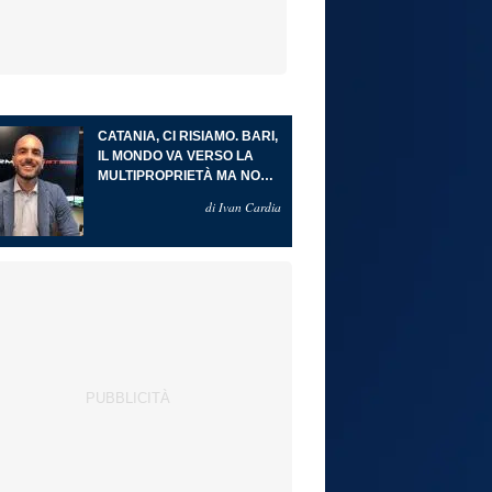
CATANIA, CI RISIAMO. BARI,
IL MONDO VA VERSO LA
MULTIPROPRIETÀ MA NON
È QUESTO IL PUNTO
di Ivan Cardia