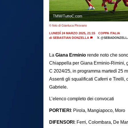
TMW/TuttoC.com
© foto di Gianluca Pirovano
LUNEDÌ 24 MARZO 2025, 21:15
COPPA ITALIA
di
SEBASTIAN DONZELLA
@SEBADONZELL
La
Giana Erminio
rende noto che sono 
Chiappella per Giana Erminio-Rimini, ga
C 2024/25, in programma martedì 25 mar
Assenti gli squalificati Caferri e Tirell
Gabriele.
L’elenco completo dei convocati
PORTIERI
: Pirola, Mangiapoco, Moro
DIFENSORI
: Ferri, Colombara, De Mari