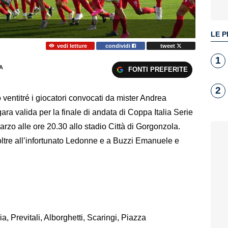
LE P
vedi letture
condividi
tweet
1
A
FONTI PREFERITE
2
ventitré i giocatori convocati da mister Andrea
ra valida per la finale di andata di Coppa Italia Serie
zo alle ore 20.30 allo stadio Città di Gorgonzola.
i, oltre all’infortunato Ledonne e a Buzzi Emanuele e
a, Previtali, Alborghetti, Scaringi, Piazza