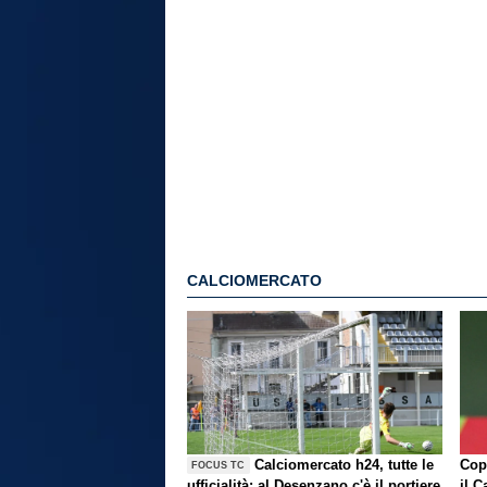
CALCIOMERCATO
Calciomercato h24, tutte le
Copp
FOCUS TC
ufficialità: al Desenzano c'è il portiere
il C