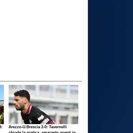
3:
Arezzo-U.Brescia 2-0: Tavernelli
chiude la pratica, amaranto avanti in