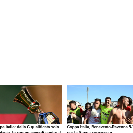
a Italia: dalla C qualificata solo
Coppa Italia, Benevento-Ravenna 5-
atania. In campo venerdì contro il
per la Strega sorpasso e