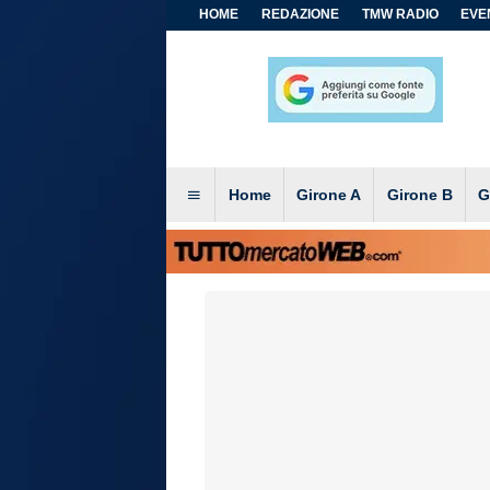
HOME
REDAZIONE
TMW RADIO
EVEN
Home
Girone A
Girone B
G