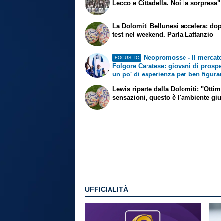
Lecco e Cittadella. Noi la sorpresa"
La Dolomiti Bellunesi accelera: do
test nel weekend. Parla Lattanzio
Neopromosse - Il mercato
FOCUS TC
Folgore Caratese: giovani di prospe
un po' di esperienza per ben figura
Lewis riparte dalla Dolomiti: "Otti
sensazioni, questo è l'ambiente gi
UFFICIALITÀ