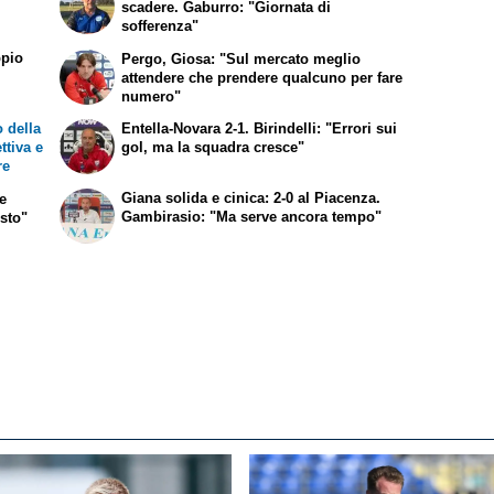
scadere. Gaburro: "Giornata di
sofferenza"
ppio
Pergo, Giosa: "Sul mercato meglio
attendere che prendere qualcuno per fare
numero"
 della
Entella-Novara 2-1. Birindelli: "Errori sui
ttiva e
gol, ma la squadra cresce"
re
Giana solida e cinica: 2-0 al Piacenza.
me
Gambirasio: "Ma serve ancora tempo"
usto"