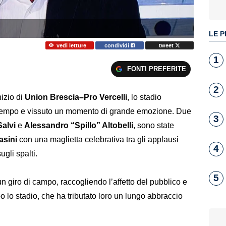
LE P
vedi letture
condividi
tweet
1
FONTI PREFERITE
2
nizio di
Union Brescia–Pro Vercelli
, lo stadio
el tempo e vissuto un momento di grande emozione. Due
3
Salvi
e
Alessandro “Spillo” Altobelli
, sono state
asini
con una maglietta celebrativa tra gli applausi
4
gli spalti.
5
 giro di campo, raccogliendo l’affetto del pubblico e
o lo stadio, che ha tributato loro un lungo abbraccio