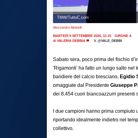
TMW/TuttoC.com
Alessandro Altobelli
MARTEDÌ 9 SETTEMBRE 2025, 11:15
GIRONE A
di
VALERIA DEBBIA
@VALE_DEBBI
Sabato sera, poco prima del fischio d’i
'Rigamonti' ha fatto un lungo salto n
bandiere del calcio bresciano,
Egidio 
omaggiate dal Presidente
Giuseppe P
dei 8.454 cuori biancoazzurri presenti su
I due campioni hanno prima compiuto un
riportando idealmente indietro nel temp
collettivo.