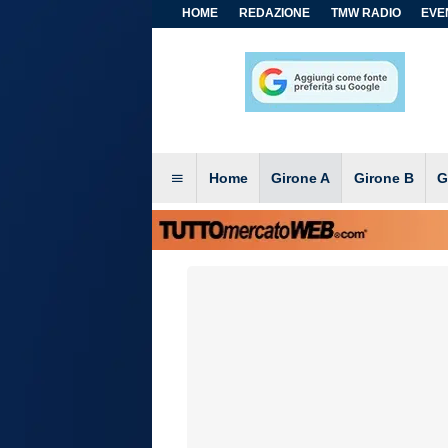
HOME
REDAZIONE
TMW RADIO
EVEN
Home
Girone A
Girone B
G