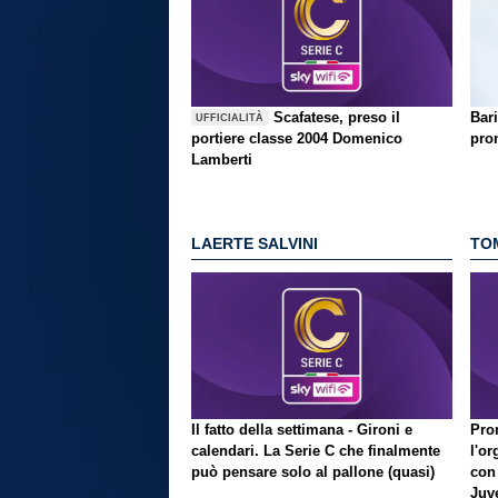
Scafatese, preso il
Bari
UFFICIALITÀ
portiere classe 2004 Domenico
pron
Lamberti
LAERTE SALVINI
TO
Il fatto della settimana - Gironi e
Pron
calendari. La Serie C che finalmente
l'or
può pensare solo al pallone (quasi)
con
Juve