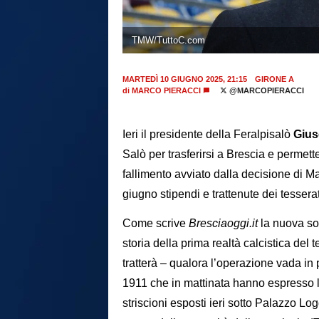
TMW/TuttoC.com
MARTEDÌ 10 GIUGNO 2025, 21:15
GIRONE A
di
MARCO PIERACCI
@MARCOPIERACCI
Ieri il presidente della Feralpisalò
Gius
Salò per trasferirsi a Brescia e permette
fallimento avviato dalla decisione di 
giugno stipendi e trattenute dei tesser
Come scrive
Bresciaoggi.it
la nuova soc
storia della prima realtà calcistica del t
tratterà – qualora l’operazione vada in
1911 che in mattinata hanno espresso l
striscioni esposti ieri sotto Palazzo Log