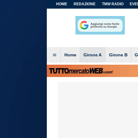
HOME
REDAZIONE
TMW RADIO
EVEN
Home
Girone A
Girone B
G