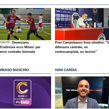
Desenzano,
Pres Campobasso fissa obiettivi: "
ICIALITÀ
'Eredivisie ecco Milani: per
difensore centrale, un
terno contratto biennale
centrocampista, un terzino"
MMASO MASCHIO
IVAN CARDIA