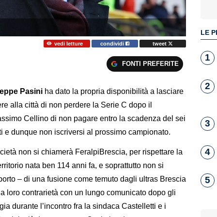
LE P
vedi letture
condividi
tweet
1
FONTI PREFERITE
2
eppe Pasini
ha dato la propria disponibilità a lasciare
re alla città di non perdere la Serie C dopo il
Massimo Cellino di non pagare entro la scadenza del sei
3
ati e dunque non iscriversi al prossimo campionato.
4
ietà non si chiamerà FeralpiBrescia, per rispettare la
erritorio nata ben 114 anni fa, e soprattutto non si
 porto – di una fusione come temuto dagli ultras Brescia
5
a loro contrarietà con un lungo comunicato dopo gli
gia durante l’incontro fra la sindaca Castelletti e i