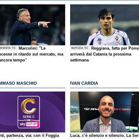
Marcolini: "Le
Reggiana, fatta per Pons
ERVISTA TC
NOTIZIA TC
ocesse in ritardo sul mercato, ma
arriverà dal Catania la prossima
 ancora tempo"
settimana
MMASO MASCHIO
IVAN CARDIA
ti, partenza, via: con il Foggia
Luca, c’è silenzio e silenzio. La Ser