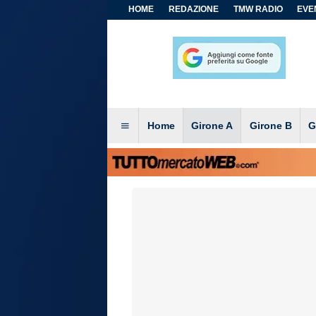
HOME
REDAZIONE
TMW RADIO
EVEN
Home
Girone A
Girone B
G