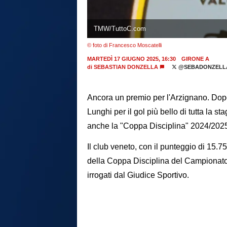
TMW/TuttoC.com
© foto di Francesco Moscatelli
MARTEDÌ 17 GIUGNO 2025, 16:30
GIRONE A
di
SEBASTIAN DONZELLA
@SEBADONZELL
Ancora un premio per l'Arzignano. Dopo
Lunghi per il gol più bello di tutta la s
anche la "Coppa Disciplina" 2024/202
Il club veneto, con il punteggio di 15.75,
della Coppa Disciplina del Campionato 
irrogati dal Giudice Sportivo.