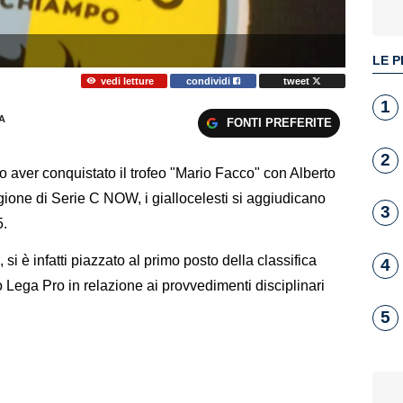
LE P
vedi letture
condividi
tweet
1
A
FONTI PREFERITE
2
 aver conquistato il trofeo "Mario Facco" con Alberto
tagione di Serie C NOW, i giallocelesti si aggiudicano
3
5.
 si è infatti piazzato al primo posto della classifica
4
Lega Pro in relazione ai provvedimenti disciplinari
5