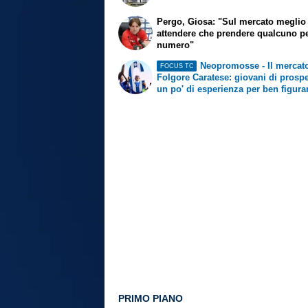
Pergo, Giosa: "Sul mercato meglio
attendere che prendere qualcuno pe
numero"
Neopromosse - Il mercato
FOCUS TC
Folgore Caratese: giovani di prospe
un po' di esperienza per ben figura
PRIMO PIANO