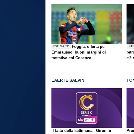
Foggia, offerta per
NOTIZIA TC
INT
Emmausso: buoni margini di
retr
trattativa col Cosenza
c'è
LAERTE SALVINI
TO
Il fatto della settimana - Gironi e
Pron