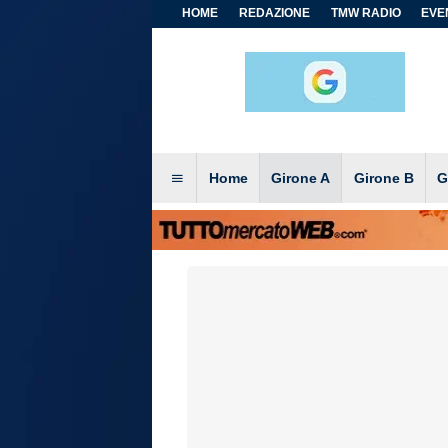
HOME
REDAZIONE
TMW RADIO
EVEN
Home
Girone A
Girone B
G