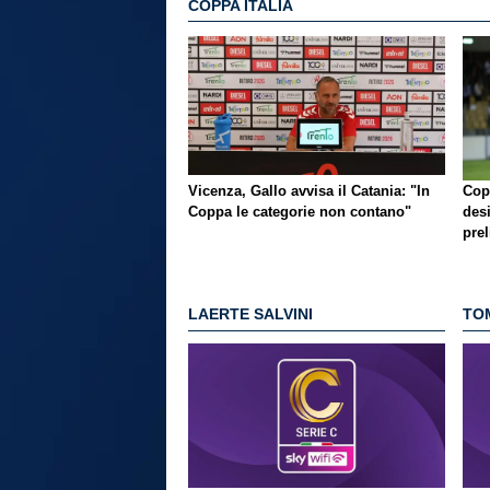
COPPA ITALIA
Vicenza, Gallo avvisa il Catania: "In
Copp
Coppa le categorie non contano"
desi
pre
LAERTE SALVINI
TO