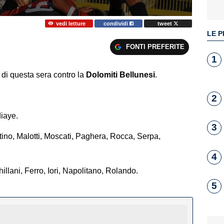
vedi letture
condividi
tweet
LE P
FONTI PREFERITE
1
 di questa sera contro la
Dolomiti Bellunesi
.
2
diaye.
3
no, Malotti, Moscati, Paghera, Rocca, Serpa,
4
ani, Ferro, Iori, Napolitano, Rolando.
5