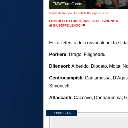
TMW/TuttoC.com
© foto di Jacopo Duranti/TuttoLegaPro.com
LUNEDÌ 13 OTTOBRE 2025, 16:10
GIRONE A
di
GIUSEPPE LENOCI
Ecco l'elenco dei convocati per la sfida
Portiere:
Drago, Filigheddu.
Difensori:
Alberido, Diodato, Motta, N
Centrocampisti:
Cantamessa, D'Agosti
Simoncelli.
Attaccanti:
Caccavo, Donnarumma, Ghill
PUBBLICITÀ