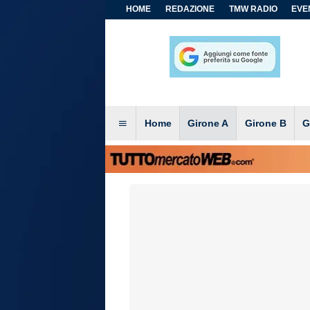
HOME
REDAZIONE
TMW RADIO
EVEN
Home
Girone A
Girone B
G