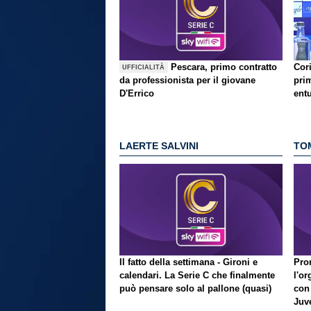
Pescara, primo contratto
Cori
UFFICIALITÀ
da professionista per il giovane
prim
D'Errico
ent
LAERTE SALVINI
TO
Il fatto della settimana - Gironi e
Pron
calendari. La Serie C che finalmente
l'or
può pensare solo al pallone (quasi)
con
Juve