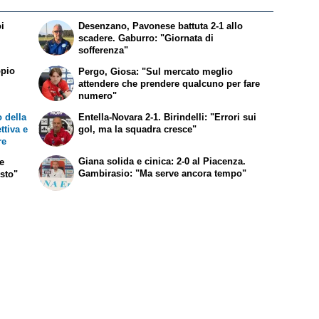
oi
Desenzano, Pavonese battuta 2-1 allo
scadere. Gaburro: "Giornata di
sofferenza"
ppio
Pergo, Giosa: "Sul mercato meglio
attendere che prendere qualcuno per fare
numero"
 della
Entella-Novara 2-1. Birindelli: "Errori sui
ttiva e
gol, ma la squadra cresce"
re
Giana solida e cinica: 2-0 al Piacenza.
me
Gambirasio: "Ma serve ancora tempo"
usto"