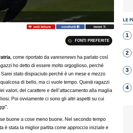
LE P
vedi letture
condividi
tweet
1
FONTI PREFERITE
2
atria
, come riportato da
varesenews
ha parlato così
ragazzi ho detto di essere molto orgoglioso, perché
3
. Sarei stato dispiaciuto perché è un mese e mezzo
e qualcosa di bello, ma ci vuole tempo. Questi ragazzi
4
i valori, del carattere e dell’attaccamento alla maglia
iosi. Poi ovviamente ci sono gli altri aspetti su cui
ggi”.
 cose buone a cose meno buone. Nel secondo tempo
 è stata la miglior partita come approccio iniziale e