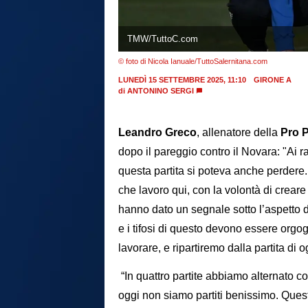
TMW/TuttoC.com
© foto di Nicola Ianuale/TuttoSalernitana.com
LUNEDÌ 15 SETTEMBRE 2025, 11:10
GIRONE A
di
ANTONINO SERGI
Leandro Greco
, allenatore della
Pro P
dopo il pareggio contro il Novara: "Ai 
questa partita si poteva anche perdere
che lavoro qui, con la volontà di crear
hanno dato un segnale sotto l’aspetto de
e i tifosi di questo devono essere orgogl
lavorare, e ripartiremo dalla partita di o
“In quattro partite abbiamo alternato
oggi non siamo partiti benissimo. Questa