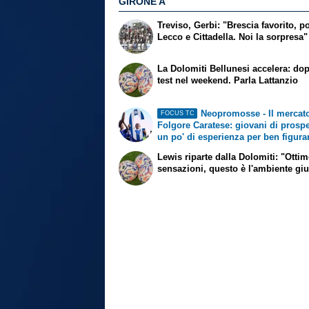
GIRONE A
Treviso, Gerbi: "Brescia favorito, p
Lecco e Cittadella. Noi la sorpresa"
La Dolomiti Bellunesi accelera: do
test nel weekend. Parla Lattanzio
Neopromosse - Il mercato
FOCUS TC
Folgore Caratese: giovani di prospe
un po' di esperienza per ben figura
Lewis riparte dalla Dolomiti: "Otti
sensazioni, questo è l'ambiente gi