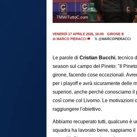
TMW/TuttoC.com
VENERDÌ 17 APRILE 2026, 16:00
GIRONE B
di
MARCO PIERACCI
@MARCOPIERACCI
Le parole di
Cristian Bucchi
, tecnico 
season sul campo del Pineto: "Il Pineto
girone, facendo cose eccezionali. Avre
per i playoff e avrà sicuramente delle 
superiori, anche perché conosciamo il 
così come col Livorno. Le motivazioni 
raggiungere l'obiettivo.
Abbiamo recuperato tutti, qualcuno è un 
squadra ha lavorato bene, sappiamo il 